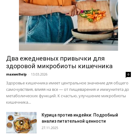
Два ежедневных привычки для
здоровой микробиоты кишечника
maxwelhelp
-
13.03.2026
0
Здоровье кишечника имеет центральное значение для общего
самочувствия, влияя на все — от пищеварения и иммунитета до
метаболических функций. К счастью, улучшение микробиоты
кишечника...
Курица против индейки: Подробный
анализ питательной ценности
27.11.2025