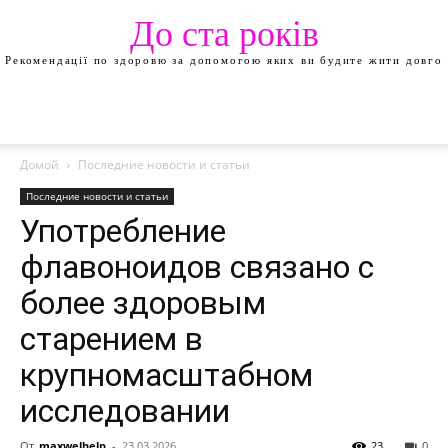
До ста років
Рекомендації по здоровю за допомогою яких ви будите жити довго
Домой
Последние новости и статьи
Последние новости и статьи
Употребление
флавоноидов связано с
более здоровым
старением в
крупномасштабном
исследовании
От
maxwelhelp
-
23.03.2026
23
0