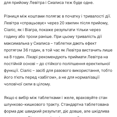
для прийому Левітра і Сиалиса теж буде одне.
Різниця між коштами полягає в початку і тривалості дії.
Левітра «спрацьовує» через 20 хвилин після прийому,
Сіаліс, як і Віагра, покаже результати тільки через
годину або трохи раніше. При цьому тривалість дії
максимальна у Сиалиса – таблетки дають ефект
протягом 36 годин, в той час як Левітра вистачить лише
на 8 годин. Лікарі рекомендують приймати Левітра на
постійній основі – до стійкого поліпшення еректильної
функції. Сіаліс – засіб для разового використання, тобто
його п’ють перед «забігом», а не для нормалізації
чоловічої сили в цілому.
Якщо є вибір між таблетками і желе, враховуйте стан
шлунково-кишкового тракту. Стандартна таблетована
форма дає швидкий результат, діє довше, але шкідлива