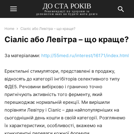
ДО СТА РОКІВ
Рекомендації по здоровю за
допомогою яких ви будите жити довго
Home
Сіаліс або Левітра – що краще?
Сіаліс або Левітра – що краще?
За матеріалами:
http://55med.ru/interest/16171/index.html
Еректильні стимулятори, представлені в продажу,
відносять до категорії інгібіторів селективного типу
ФДЕ5. Речовини вибірково і гранично точно
пригнічують активність того ферменту, який
перешкоджає нормальній ерекції. Ми вирішили
порівняти Левітру і Сіаліс – два найпопулярніших на
сьогоднішній день кошти в своїй категорії. Розглянемо
їх характеристики, особливості, вкажемо на
конкурентні переваги кожної формули.