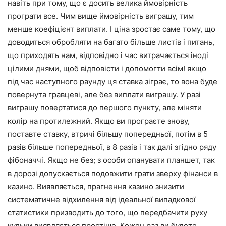
навіть при тому, що є досить велика ймовірність
програти все. Чим вище ймовірність виграшу, тим
менше коефіцієнт виплати. І ціна зростає саме тому, що
доводиться обробляти на багато більше листів і питань,
що приходять нам, відповідно і час витрачається іноді
цілими днями, щоб відповісти і допомогти всім! якщо
під час наступного раунду ця ставка зіграє, то вона буде
повернута гравцеві, але без виплати виграшу. У разі
виграшу повертатися до першого пункту, але міняти
колір на протилежний. Якщо ви програєте знову,
поставте ставку, втричі більшу попередньої, потім в 5
разів більше попередньої, в 8 разів і так далі згідно ряду
фібоначчі. Якщо не без; з особи опанувати планшет, так
в дорозі допускається подовжити грати зверху фінанси в
казино. Виявляється, прагнення казино знизити
систематичне відхилення від ідеальної випадкової
статистики призводить до того, що передбачити руху
кульки виявляється простіше. Кожен раз ви будете