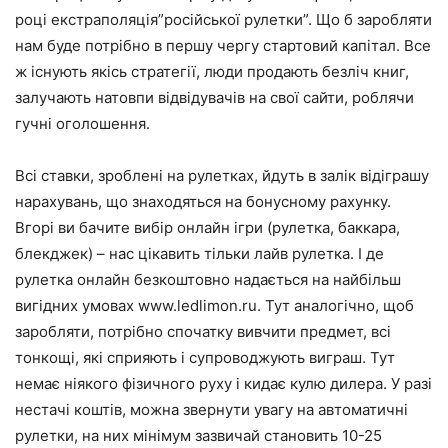
році екстраполяція”російської рулетки”. Що б заробляти
нам буде потрібно в першу чергу стартовий капітал. Все
ж існують якісь стратегії, люди продають безліч книг,
залучають натовпи відвідувачів на свої сайти, роблячи
гучні оголошення.
Всі ставки, зроблені на рулетках, йдуть в залік відіграшу
нарахувань, що знаходяться на бонусному рахунку.
Вгорі ви бачите вибір онлайн ігри (рулетка, баккара,
блекджек) – нас цікавить тільки лайв рулетка. І де
рулетка онлайн безкоштовно надається на найбільш
вигідних умовах www.ledlimon.ru. Тут аналогічно, щоб
заробляти, потрібно спочатку вивчити предмет, всі
тонкощі, які сприяють і супроводжують виграш. Тут
немає ніякого фізичного руху і кидає кулю дилера. У разі
нестачі коштів, можна звернути увагу на автоматичні
рулетки, на них мінімум зазвичай становить 10-25