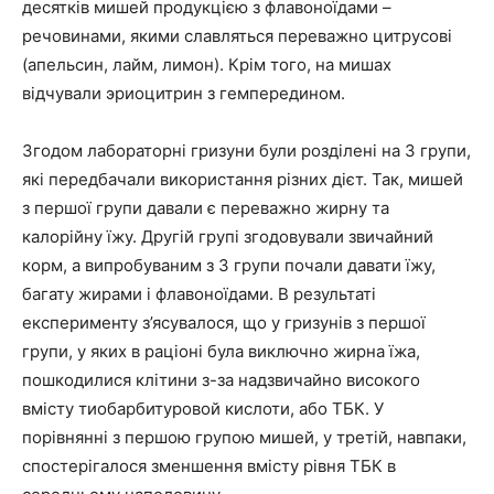
десятків мишей продукцією з флавоноїдами –
речовинами, якими славляться переважно цитрусові
(апельсин, лайм, лимон). Крім того, на мишах
відчували эриоцитрин з гемпередином.
Згодом лабораторні гризуни були розділені на 3 групи,
які передбачали використання різних дієт. Так, мишей
з першої групи давали є переважно жирну та
калорійну їжу. Другій групі згодовували звичайний
корм, а випробуваним з 3 групи почали давати їжу,
багату жирами і флавоноїдами. В результаті
експерименту з’ясувалося, що у гризунів з першої
групи, у яких в раціоні була виключно жирна їжа,
пошкодилися клітини з-за надзвичайно високого
вмісту тиобарбитуровой кислоти, або ТБК. У
порівнянні з першою групою мишей, у третій, навпаки,
спостерігалося зменшення вмісту рівня ТБК в