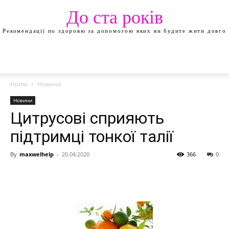
До ста років
Рекомендації по здоровю за допомогою яких ви будите жити довго
Home
Новини
Новини
Цитрусові сприяють
підтримці тонкої талії
By
maxwelhelp
-
20.04.2020
366
0