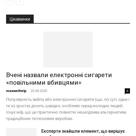
Цікавинки
Вчені назвали електронні сигарети
«повільними вбивцями»
maxwelhelp
-
20.04.2020
0
Популярність вейпа або електронної сигарети (що, по суті, одне і
те ж) зростає досить швидко, особливо серед молодих людей.
Існує міф, що це практично повністю нешкідлива альтернатива
традиційним тютюновим виробам.
Експерти знайшли елемент, що вирішує