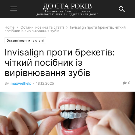
ДО СТА РОКІВ
Рекомендації по здоровю за
допомогою яких ви будите жити довго
Home
Останні новини та статті
Invisalign проти брекетів: чіткий
посібник із вирівнювання зубів
Останні новини та статті
Invisalign проти брекетів:
чіткий посібник із
вирівнювання зубів
0
By
maxwelhelp
-
18.12.2025