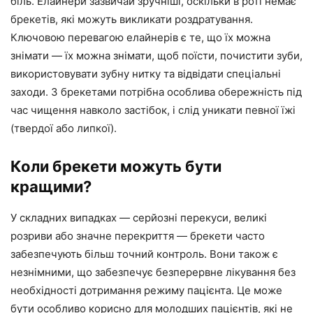
біль. Елайнери зазвичай зручніші, оскільки в роті немає
брекетів, які можуть викликати роздратування.
Ключовою перевагою елайнерів є те, що їх можна
знімати — їх можна знімати, щоб поїсти, почистити зуби,
використовувати зубну нитку та відвідати спеціальні
заходи. З брекетами потрібна особлива обережність під
час чищення навколо застібок, і слід уникати певної їжі
(твердої або липкої).
Коли брекети можуть бути
кращими?
У складних випадках — серйозні перекуси, великі
розриви або значне перекриття — брекети часто
забезпечують більш точний контроль. Вони також є
незнімними, що забезпечує безперервне лікування без
необхідності дотримання режиму пацієнта. Це може
бути особливо корисно для молодших пацієнтів, які не