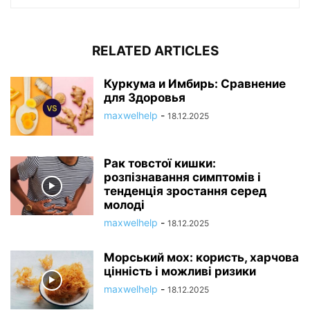
RELATED ARTICLES
Куркума и Имбирь: Сравнение
для Здоровья
maxwelhelp
-
18.12.2025
Рак товстої кишки:
розпізнавання симптомів і
тенденція зростання серед
молоді
maxwelhelp
-
18.12.2025
Морський мох: користь, харчова
цінність і можливі ризики
maxwelhelp
-
18.12.2025