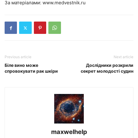
За матеріалами:
www.medvestnik.ru
Previous article
Next article
Біле вино може
Дослідники розкрили
спровокувати рак шкіри
секрет молодості судин
maxwelhelp