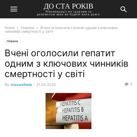
ДО СТА РОКІВ
Рекомендації по здоровю за
допомогою яких ви будите жити довго
Home
Новини
Вчені оголосили гепатит одним з ключових
чинників смертності у світі
Новини
Вчені оголосили гепатит
одним з ключових чинників
смертності у світі
0
By
maxwelhelp
-
21.04.2020