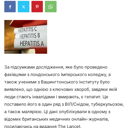
За підсумками дослідження, яке було проведено
фахівцями з лондонського Імперського коледжу, а
також ученими з Вашингтонського інституту було
виявлено, що однією з ключових хвороб, завдяки якій
люди стають інвалідами і вмирають, є гепатит. Це
поставило його в один ряд з ВІЛ/Снідом, туберкульозом,
а також малярією. Ці дані опублікували в одному з
відомих британських медичних онлайн-журналів,
посилаючись на видання The Lancet.