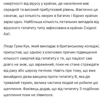
смертності від вірусу у країнах, де населення має
середній та високий прибутковий рівень. Фактично це
означає, що кількість хворих в багатих і бідних країнах
зараз одно. Найбільша кількість летальних випадків від
вірусного гепатиту типу зафіксована в країнах Східної
Азії.
Лікар Грем Кук, який викладає в британському коледжі,
припустив, що однією з ключових причин підвищення
кількості смертей від гепатиту є те, що пацієнт сам
довго не знає, що заражений, поки не стане страждати
від раку або цирозу печінки. Навіть при тому, що вже
винайдено дієва вакцина проти гепатиту В, яка діє
тривалий термін, велика частина людей не робили цю
щеплення. Фахівець додав, що від гепатиту З подібною
щеплення поки не з’явилося.