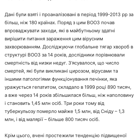
Дані були взяті і проаналізовані в період 1999-2013 рр за
більш, ніж 180 країнах. Поряд з цим ВООЗ почав
впроваджувати заходи, які в майбутньому здатні
вирішити питання зараження цим вірусним
захворюванням. Досліджуючи глобальне тягар хвороб в
структурі ВООЗ за 14 років, дослідники порівнювали
смертність від низки недуг. З’ясувалося, що число
смертей, які були викликані цирозом, вірусами та
іншими патологіями функціонування печінки, яка
уражується гепатитом, складало в 1999 році 890 тисяч,
а вже через 14 років збільшилася більш, ніж наполовину
і становить 1,45 млн осіб. Три роки тому від
туберкульозу померло майже 1,5 млн, від Сніду – 1,3
млн, і від малярії – більше 800 тисяч осіб.
Крім цього, вчені простежили тенденцію підвищеної