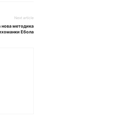
Next article
 нова методика
лихоманки Ебола