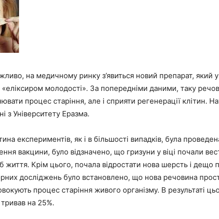
ливо, на медичному ринку з’явиться новий препарат, який у
 «еліксиром молодості». За попередніми даними, таку речо
нювати процес старіння, але і сприяти регенерації клітин. Н
і з Університету Еразма.
ина експериментів, як і в більшості випадків, була проведен
дення вакцини, було відзначено, що гризуни у віці почали вес
б життя. Крім цього, почала відростати нова шерсть і дещо 
орних досліджень було встановлено, що нова речовина прос
ровокують процес старіння живого організму. В результаті ць
 тривав на 25%.