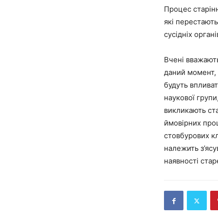
Процес старінн
які перестають
сусідніх орган
Вчені вважають
даний момент, 
будуть впливат
наукової групи
викликають ста
ймовірних проц
стовбурових кл
належить з’ясу
наявності стар