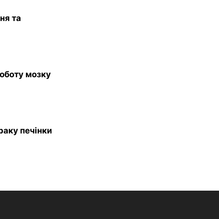
ня та
роботу мозку
раку печінки