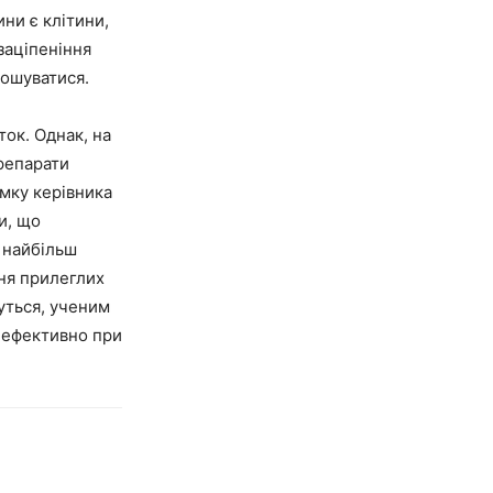
ни є клітини,
заціпеніння
ношуватися.
ок. Однак, на
препарати
умку керівника
и, що
з найбільш
ння прилеглих
дуться, ученим
о ефективно при