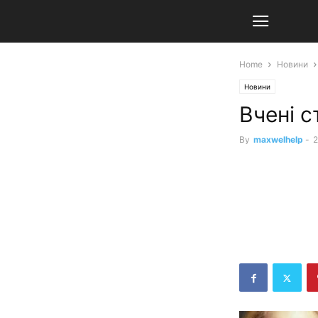
Home
Новини
Новини
Вчені с
By
maxwelhelp
-
2