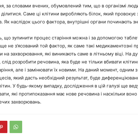
я, за словами вчених, обумовлений тим, що в організмі люди
 ділитися. Саме ці клітини виробляють білок, який провокує 
ів. Як наслідок цього фактора, внутрішні органи починають з
, що зупинити процес старіння можна і за допомогою таблет
ще не з’ясований той фактор, як саме такі медикаментозні 
и на захворювання, які виникають саме в літньому віці. На д
, слід розробити речовина, яка буде не тільки вбивати клітин
ріння, але і замінювати їх новими. На даний момент, одним 
есів, який дасть необхідний результат, буде диференціюва
ітин. У будь-якому випадку, дослідження в цій галузі ще ве
вати, які протипоказання має нове речовина і наскільки вон
ечих захворювань.