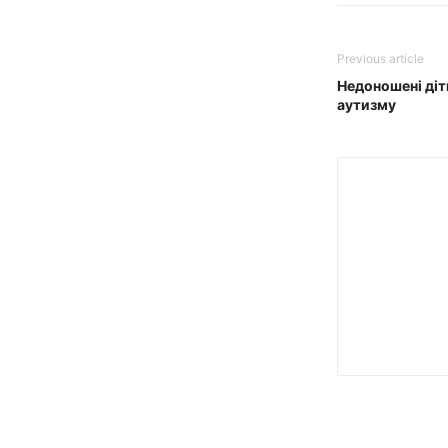
Previous article
Недоношені діт
аутизму