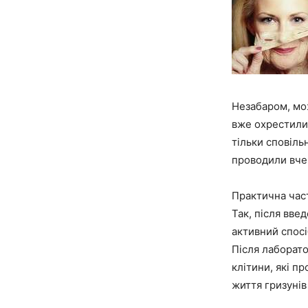
Незабаром, мож
вже охрестили
тільки сповіль
проводили вчен
Практична част
Так, після вве
активний спосі
Після лаборат
клітини, які п
життя гризунів