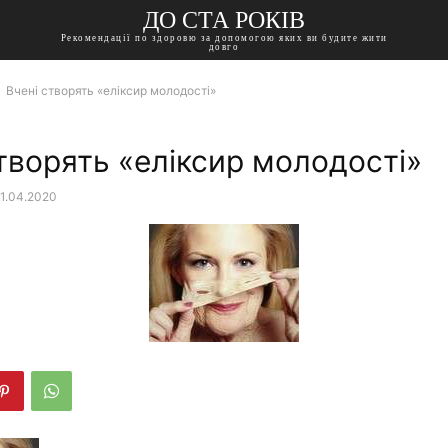
ДО СТА РОКІВ
Рекомендації по здоровю за допомогою яких ви будите жити
довго
Вчені створять «еліксир молодості»
творять «еліксир молодості»
1.04.2020