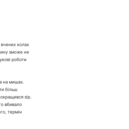
 вчених колах
вину зможе не
аукові роботи
а на мишах.
ти більш
покращився зір.
то вбивало
ого, термін