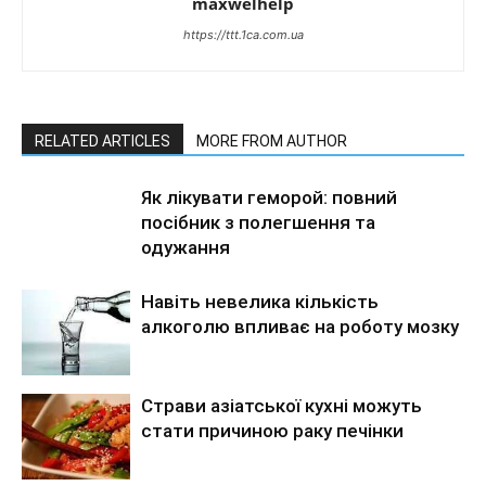
maxwelhelp
https://ttt.1ca.com.ua
RELATED ARTICLES
MORE FROM AUTHOR
Як лікувати геморой: повний
посібник з полегшення та
одужання
Навіть невелика кількість
алкоголю впливає на роботу мозку
Страви азіатської кухні можуть
стати причиною раку печінки