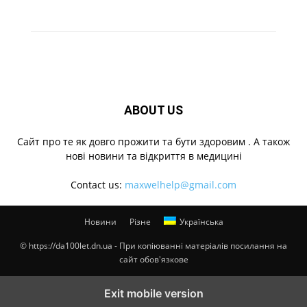
ABOUT US
Cайт про те як довго прожити та бути здоровим . А також
нові новини та відкриття в медицині
Contact us:
maxwelhelp@gmail.com
Новини
Різне
Українська
© https://da100let.dn.ua - При копіюванні матеріалів посилання на
сайт обов'язкове
Exit mobile version