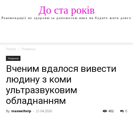
До ста років
Рекомендації по здоровю за допомогою яких ви будите жити довго
Home
Новини
Новини
Вченим вдалося вивести
людину з коми
ультразвуковим
обладнанням
By
maxwelhelp
-
21.04.2020
402
0