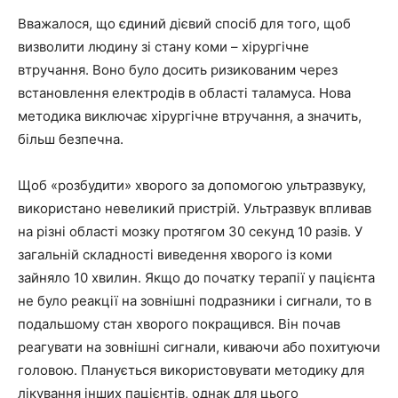
Вважалося, що єдиний дієвий спосіб для того, щоб
визволити людину зі стану коми – хірургічне
втручання. Воно було досить ризикованим через
встановлення електродів в області таламуса. Нова
методика виключає хірургічне втручання, а значить,
більш безпечна.
Щоб «розбудити» хворого за допомогою ультразвуку,
використано невеликий пристрій. Ультразвук впливав
на різні області мозку протягом 30 секунд 10 разів. У
загальній складності виведення хворого із коми
зайняло 10 хвилин. Якщо до початку терапії у пацієнта
не було реакції на зовнішні подразники і сигнали, то в
подальшому стан хворого покращився. Він почав
реагувати на зовнішні сигнали, киваючи або похитуючи
головою. Планується використовувати методику для
лікування інших пацієнтів, однак для цього