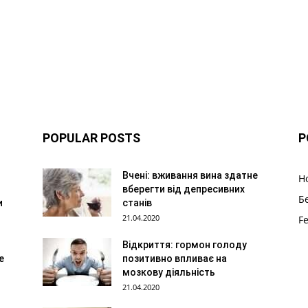
POPULAR POSTS
P
Вчені: вживання вина здатне
Н
вберегти від депресивних
Б
и
станів
21.04.2020
F
Відкриття: гормон голоду
е
позитивно впливає на
мозкову діяльність
21.04.2020