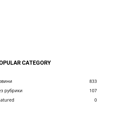
OPULAR CATEGORY
овини
833
ез рубрики
107
eatured
0