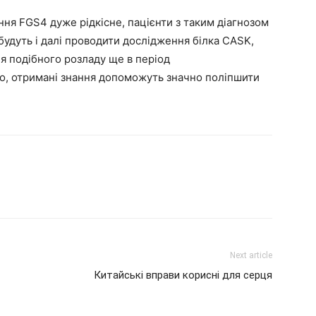
ня FGS4 дуже рідкісне, пацієнти з таким діагнозом
будуть і далі проводити дослідження білка CASK,
я подібного розладу ще в період
го, отримані знання допоможуть значно поліпшити
Next article
Китайські вправи корисні для серця