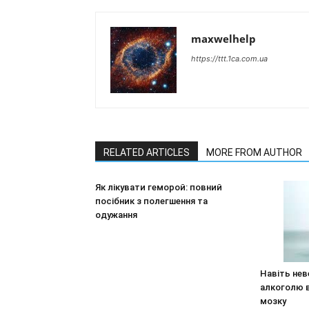
maxwelhelp
https://ttt.1ca.com.ua
RELATED ARTICLES
MORE FROM AUTHOR
Як лікувати геморой: повний
посібник з полегшення та
одужання
Навіть нев
алкоголю 
мозку