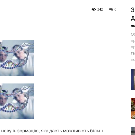
З
342
0
д
ma
Ос
пр
пр
та
не
м нову інформацію, яка дасть можливість більш