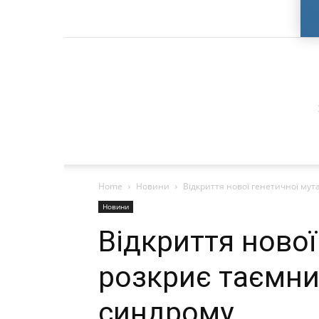
Home
Новини
Відкриття нової генетичної мут
Новини
Відкриття нової
розкриє таємни
синдрому