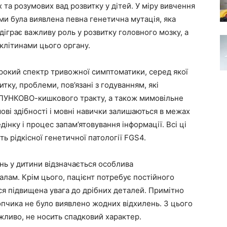
та розумових вад розвитку у дітей. У міру вивчення
ми була виявлена певна генетична мутація, яка
діграє важливу роль у розвитку головного мозку, а
 клітинами цього органу.
окий спектр тривожної симптоматики, серед якої
тку, проблеми, пов’язані з годуванням, які
ЛУНКОВО-кишкового тракту, а також мимовільне
ові здібності і мовні навички залишаються в межах
нку і процес запам’ятовування інформації. Всі ці
ть рідкісної генетичної патології FGS4.
нь у дитини відзначається особлива
алам. Крім цього, пацієнт потребує постійного
ся підвищена увага до дрібних деталей. Примітно
хлопчика не було виявлено жодних відхилень. З цього
жливо, не носить спадковий характер.