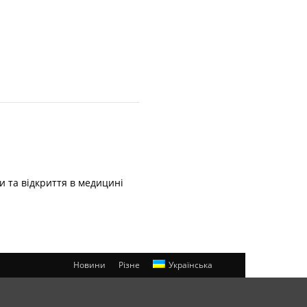
и та відкриття в медицині
Новини
Різне
Українська