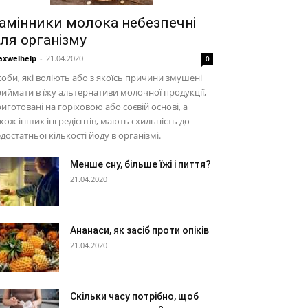
амінники молока небезпечні
ля організму
xwelhelp
-
21.04.2020
0
оби, які воліють або з якоїсь причини змушені
иймати в їжу альтернативи молочної продукції,
иготовані на горіховою або соєвій основі, а
кож інших інгредієнтів, мають схильність до
достатньої кількості йоду в організмі.
Менше сну, більше їжі і пиття?
21.04.2020
Ананаси, як засіб проти опіків
21.04.2020
Скільки часу потрібно, щоб