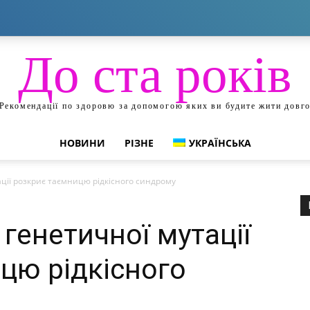
До ста років
Рекомендації по здоровю за допомогою яких ви будите жити довг
НОВИНИ
РІЗНЕ
УКРАЇНСЬКА
ації розкриє таємницю рідкісного синдрому
 генетичної мутації
цю рідкісного