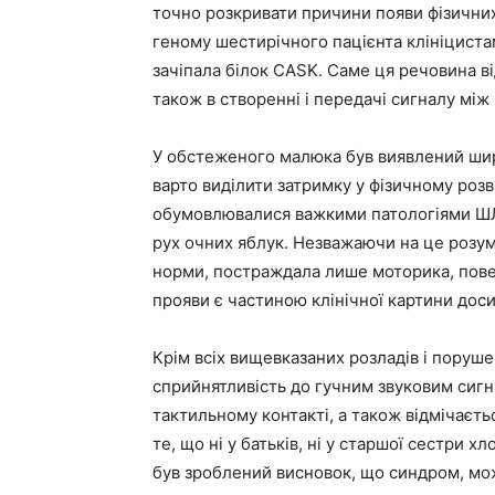
точно розкривати причини появи фізичних 
геному шестирічного пацієнта клініциста
зачіпала білок CASK. Саме ця речовина ві
також в створенні і передачі сигналу між
У обстеженого малюка був виявлений шир
варто виділити затримку у фізичному розви
обумовлювалися важкими патологіями Ш
рух очних яблук. Незважаючи на це розум
норми, постраждала лише моторика, поведі
прояви є частиною клінічної картини доси
Крім всіх вищевказаних розладів і поруше
сприйнятливість до гучним звуковим сигн
тактильному контакті, а також відмічаєть
те, що ні у батьків, ні у старшої сестри 
був зроблений висновок, що синдром, мо