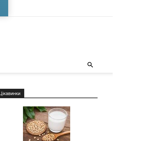
о
Цікавинки