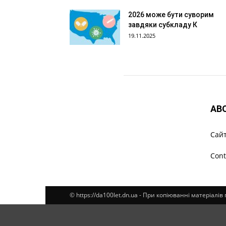
2026 може бути суворим
завдяки субкладу К
19.11.2025
AB
Cайт
Cont
© https://da100let.dn.ua - При копіюванні матеріалі