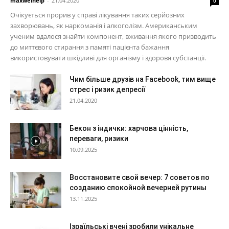
maxwelhelp
-
21.04.2020
0
Очікується прорив у справі лікування таких серйозних
захворювань, як наркоманія і алкоголізм. Американським
ученим вдалося знайти компонент, вживання якого призводить
до миттєвого стирання з памяті пацієнта бажання
використовувати шкідливі для організму і здоровя субстанції.
Чим більше друзів на Facebook, тим вище
стрес і ризик депресії
21.04.2020
Бекон з індички: харчова цінність,
переваги, ризики
10.09.2025
Восстановите свой вечер: 7 советов по
созданию спокойной вечерней рутины
13.11.2025
Ізраїльські вчені зробили унікальне