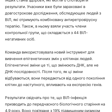
інших станів здоров’я, які могли б спотворити
результати. Учасники вже були зараховані в
довгострокове дослідження, обследующее людей з
ВІЛ, які отримують комбіновану антиретровірусну
терапію. Також, в ньому взяли участь члени
контрольної групи, що складається з 44 ВІЛ-
негативних осіб.
Команда використовувала новий інструмент для
вивчення епігенетичних змін у клітинах людей.
Епігенетичні зміни це ті, що змінюють ДНК, але не
ДНК-послідовності. Після того, як ці зміни
відбуваються, вони передаються від одного покоління
клітин до наступного, впливають на експресію генів.
Результати свідчать про те, що ВІЛ-інфекція
призводить до передчасного біологічного старіння на
4,9 року. Воно пов’язане з 19% підвищеним ризиком