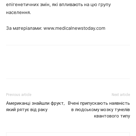
епігенетичних змін, які впливають на цю групу
населення.
За матеріалами:
www.medicalnewstoday.com
Previous article
Next article
Американці знайшли фрукт,
Вчені припускають наявність
який рятує від раку
в людському мозку тунелів
квантового типу