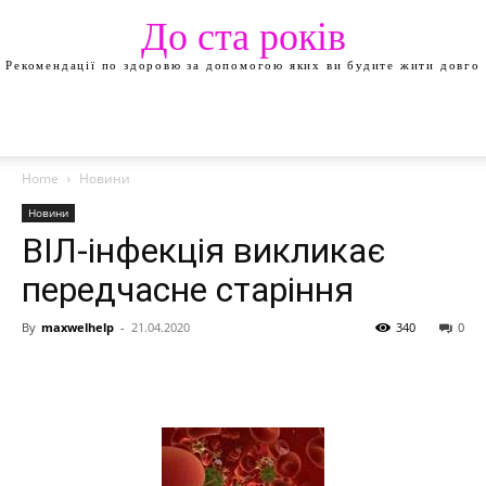
До ста років
Рекомендації по здоровю за допомогою яких ви будите жити довго
Home
Новини
Новини
ВІЛ-інфекція викликає
передчасне старіння
By
maxwelhelp
-
21.04.2020
340
0