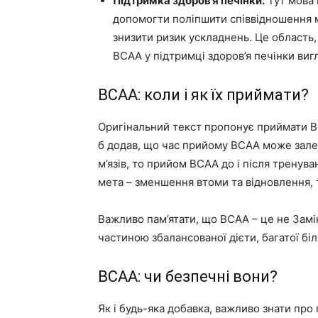
Підтримка здоров’я печінки:
Тут мова 
допомогти поліпшити співвідношення м
знизити ризик ускладнень. Це область
BCAA у підтримці здоров’я печінки ви
BCAA: коли і як їх приймати?
Оригінальний текст пропонує приймати BC
б додав, що час прийому BCAA може зале
м’язів, то прийом BCAA до і після трену
мета – зменшення втоми та відновлення,
Важливо пам’ятати, що BCAA – це не Зам
частиною збалансованої дієти, багатої бі
BCAA: чи безпечні вони?
Як і будь-яка добавка, важливо знати про 