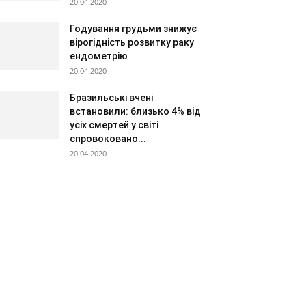
20.04.2020
Годування грудьми знижує
вірогідність розвитку раку
ендометрію
20.04.2020
Бразильські вчені
встановили: близько 4% від
усіх смертей у світі
спровоковано...
20.04.2020