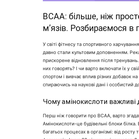
BCAA: більше, ніж прост
м’язів. Розбираємося в 
У світі фітнесу та спортивного харчуван
давно стали культовим доповненням. Рекл
прискорене відновлення після тренувань.
них говорять? І чи варто включати їх у сві
спортом і вивчає вплив різних добавок на
спираючись на наукові дані і особистий до
Чому амінокислоти важливі 
Перш ніж говорити про BCAA, варто згадат
Амінокислоти-це будівельні блоки білка. Б
багатьох процесах в організмі: від росту