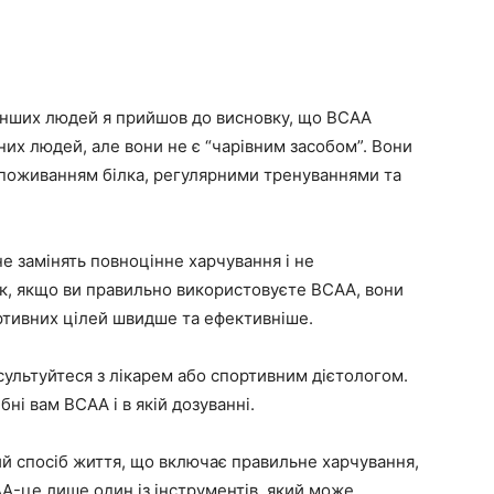
 інших людей я прийшов до висновку, що BCAA
их людей, але вони не є “чарівним засобом”. Вони
споживанням білка, регулярними тренуваннями та
не замінять повноцінне харчування і не
ак, якщо ви правильно використовуєте BCAA, вони
ртивних цілей швидше та ефективніше.
ультуйтеся з лікарем або спортивним дієтологом.
ні вам BCAA і в якій дозуванні.
ий спосіб життя, що включає правильне харчування,
AA-це лише один із інструментів, який може