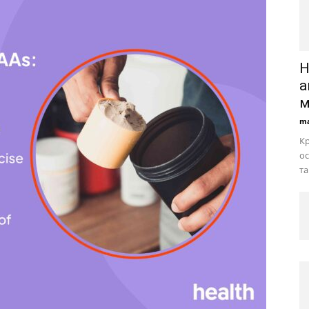
Н
а
м
ma
Кр
ос
та