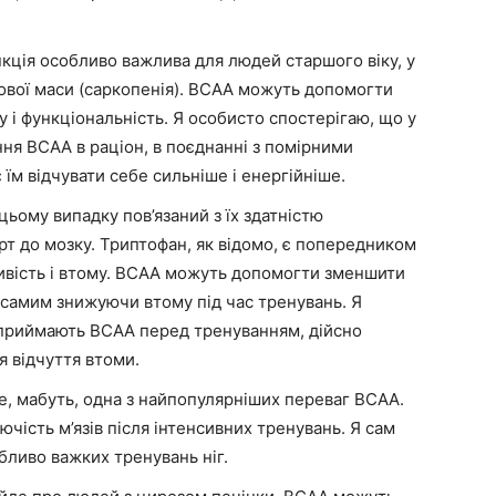
кція особливо важлива для людей старшого віку, у
зової маси (саркопенія). BCAA можуть допомогти
у і функціональність. Я особисто спостерігаю, що у
ання BCAA в раціон, в поєднанні з помірними
м відчувати себе сильніше і енергійніше.
цьому випадку пов’язаний з їх здатністю
рт до мозку. Триптофан, як відомо, є попередником
ивість і втому. BCAA можуть допомогти зменшити
самим знижуючи втому під час тренувань. Я
кі приймають BCAA перед тренуванням, дійсно
я відчуття втоми.
, мабуть, одна з найпопулярніших переваг BCAA.
ість м’язів після інтенсивних тренувань. Я сам
бливо важких тренувань ніг.