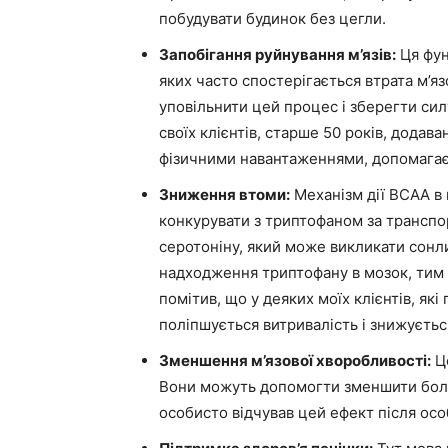
побудувати будинок без цегли.
Запобігання руйнування м’язів:
Ця фун
яких часто спостерігається втрата м’я
уповільнити цей процес і зберегти сил
своїх клієнтів, старше 50 років, додав
фізичними навантаженнями, допомагає ї
Зниження втоми:
Механізм дії BCAA в 
конкурувати з триптофаном за транспо
серотоніну, який може викликати сонл
надходження триптофану в мозок, тим 
помітив, що у деяких моїх клієнтів, я
поліпшується витривалість і знижуєтьс
Зменшення м’язової хворобливості:
Це
Вони можуть допомогти зменшити болюч
особисто відчував цей ефект після осо