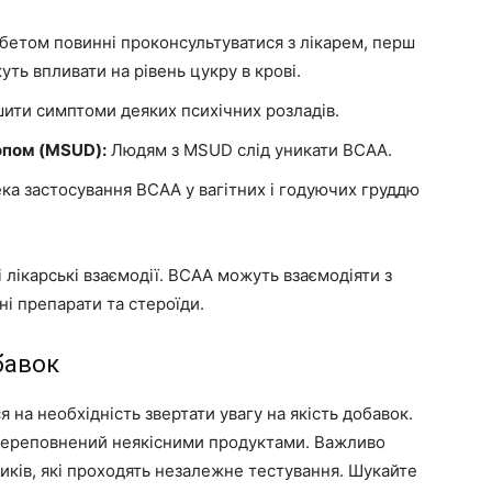
бетом повинні проконсультуватися з лікарем, перш
ть впливати на рівень цукру в крові.
ти симптоми деяких психічних розладів.
опом (MSUD):
Людям з MSUD слід уникати BCAA.
ка застосування BCAA у вагітних і годуючих груддю
 лікарські взаємодії. BCAA можуть взаємодіяти з
і препарати та стероїди.
бавок
 на необхідність звертати увагу на якість добавок.
 переповнений неякісними продуктами. Важливо
иків, які проходять незалежне тестування. Шукайте