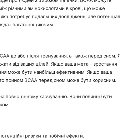
йде про людей з цирозом печінки. BCAA можуть
іж різними амінокислотами в крові, що може
, яка потребує подальших досліджень, але потенціал
глядає багатообіцяючим.
AA до або після тренування, а також перед сном. Я
жати від ваших цілей. Якщо ваша мета – зростання
вання може бути найбільш ефективним. Якщо ваша
 то прийом BCAA перед сном може бути корисним.
іна повноцінному харчуванню. Вони повинні бути
лком.
потенційні ризики та побічні ефекти.