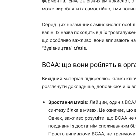
ферментів. Існує 20 різних амінокислот, 
може виробляти їх самостійно, і ми повинн
Серед цих незамінних амінокислот особл
валін. Їх назва походить від їх “розгалужен
що особливо важливо, вони впливають на 
“будівництва” м’язів.
BCAA: що вони роблять в орг
Вихідний матеріал підкреслює кілька ключ
розглянути докладніше, доповнюючи їх 
Зростання м’язів:
Лейцин, один з BCAA,
синтезу білка в м’язах. Це означає, що 
Однак, важливо розуміти, що BCAA не є
поєднанні з достатнім споживанням бі
Просто випиваючи BCAA, не тренуючись