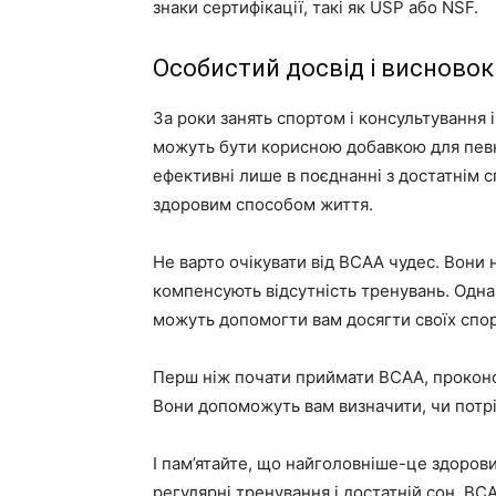
знаки сертифікації, такі як USP або NSF.
Особистий досвід і висновок
За роки занять спортом і консультування
можуть бути корисною добавкою для певн
ефективні лише в поєднанні з достатнім 
здоровим способом життя.
Не варто очікувати від BCAA чудес. Вони 
компенсують відсутність тренувань. Одн
можуть допомогти вам досягти своїх спо
Перш ніж почати приймати BCAA, проконс
Вони допоможуть вам визначити, чи потріб
І пам’ятайте, що найголовніше-це здоров
регулярні тренування і достатній сон. BC