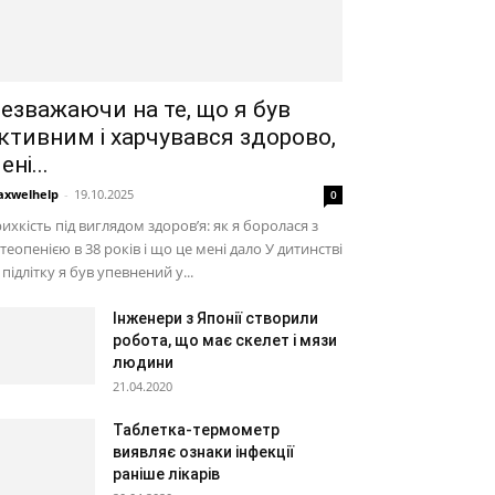
езважаючи на те, що я був
ктивним і харчувався здорово,
ені...
xwelhelp
-
19.10.2025
0
ихкість під виглядом здоров’я: як я боролася з
теопенією в 38 років і що це мені дало У дитинстві
 підлітку я був упевнений у...
Інженери з Японії створили
робота, що має скелет і мязи
людини
21.04.2020
Таблетка-термометр
виявляє ознаки інфекції
раніше лікарів