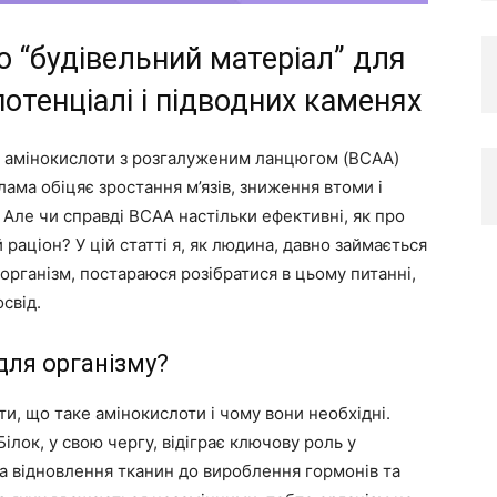
о “будівельний матеріал” для
потенціалі і підводних каменях
ня амінокислоти з розгалуженим ланцюгом (BCAA)
ама обіцяє зростання м’язів, зниження втоми і
 Але чи справді BCAA настільки ефективні, як про
й раціон? У цій статті я, як людина, давно займається
 організм, постараюся розібратися в цьому питанні,
свід.
для організму?
и, що таке амінокислоти і чому вони необхідні.
ілок, у свою чергу, відіграє ключову роль у
 та відновлення тканин до вироблення гормонів та