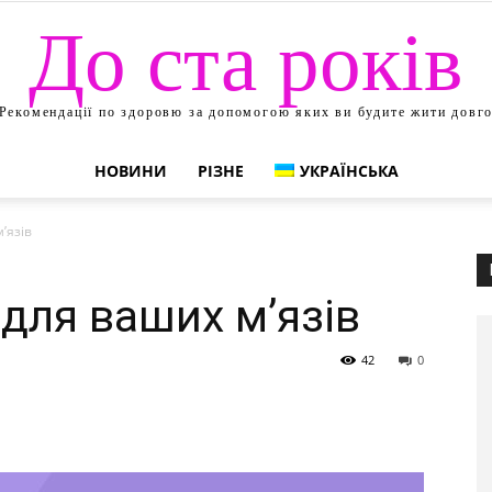
До ста років
Рекомендації по здоровю за допомогою яких ви будите жити довг
НОВИНИ
РІЗНЕ
УКРАЇНСЬКА
’язів
для ваших м’язів
42
0