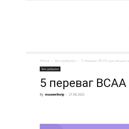
Home
Без рубрики
5 переваг BCAA для ваших м
Без рубрики
5 переваг BCAA 
By
maxwelhelp
-
27.08.2025