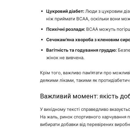
Цукровий діабет:
Люди з цукровим діа
ніж приймати BCAA, оскільки вони можу
Психічні розлади:
BCAA можуть погірши
Сечокам’яна хвороба з кленовим сир
Вагітність та годування груддю:
Безпе
жінок не вивчена.
Крім того, важливо пам’ятати про можливі
деякими ліками, такими як протидіабетичн
Важливий момент: якість до
У вихідному тексті справедливо вказується
На жаль, ринок спортивного харчування
вибирати добавки від перевірених виробн