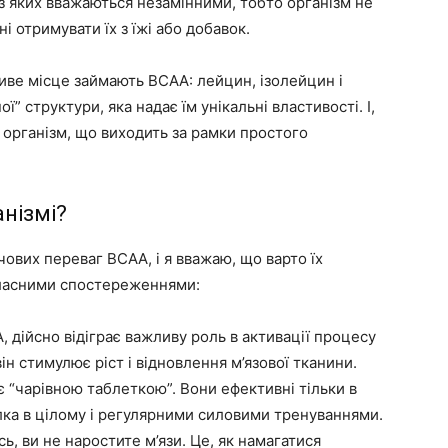
9 з яких вважаються незамінними, тобто організм не
і отримувати їх з їжі або добавок.
иве місце займають BCAA: лейцин, ізолейцин і
ої” структури, яка надає їм унікальні властивості. І,
організм, що виходить за рамки простого
анізмі?
ових переваг BCAA, і я вважаю, що варто їх
власними спостереженнями:
 дійсно відіграє важливу роль в активації процесу
він стимулює ріст і відновлення м’язової тканини.
 “чарівною таблеткою”. Вони ефективні тільки в
лка в цілому і регулярними силовими тренуваннями.
, ви не наростите м’язи. Це, як намагатися