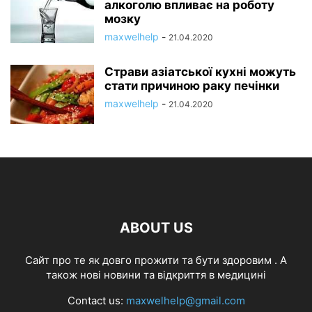
алкоголю впливає на роботу
мозку
maxwelhelp
-
21.04.2020
Страви азіатської кухні можуть
стати причиною раку печінки
maxwelhelp
-
21.04.2020
ABOUT US
Cайт про те як довго прожити та бути здоровим . А
також нові новини та відкриття в медицині
Contact us:
maxwelhelp@gmail.com