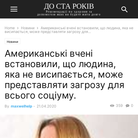
ДО СТА РОКІВ
Рекомендації по здоровю за
допомогою яких ви будите жити довго
Home
Новини
Американські вчені встановили, що людина, яка не
висипається, може представляти загрозу для...
Новини
Американські вчені
встановили, що людина,
яка не висипається, може
представляти загрозу для
всього соціуму.
359
0
By
maxwelhelp
-
21.04.2020