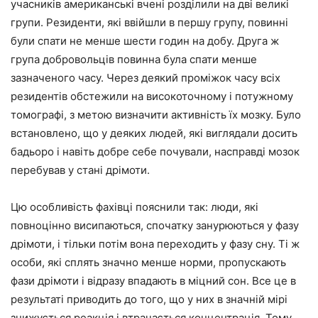
учасників американські вчені розділили на дві великі
групи. Резиденти, які ввійшли в першу групу, повинні
були спати не менше шести годин на добу. Друга ж
група добровольців повинна була спати менше
зазначеного часу. Через деякий проміжок часу всіх
резидентів обстежили на високоточному і потужному
томографі, з метою визначити активність їх мозку. Було
встановлено, що у деяких людей, які виглядали досить
бадьоро і навіть добре себе почували, насправді мозок
перебував у стані дрімоти.
Цю особливість фахівці пояснили так: люди, які
повноцінно висипаються, спочатку занурюються у фазу
дрімоти, і тільки потім вона переходить у фазу сну. Ті ж
особи, які сплять значно менше норми, пропускають
фази дрімоти і відразу впадають в міцний сон. Все це в
результаті приводить до того, що у них в значній мірі
знижується реакція і втрачається концентрація. Тому