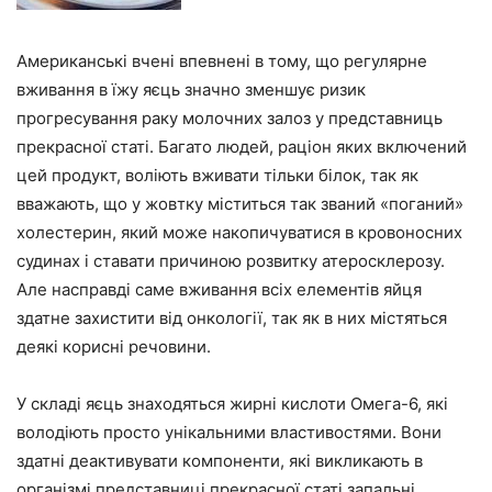
Американські вчені впевнені в тому, що регулярне
вживання в їжу яєць значно зменшує ризик
прогресування раку молочних залоз у представниць
прекрасної статі. Багато людей, раціон яких включений
цей продукт, воліють вживати тільки білок, так як
вважають, що у жовтку міститься так званий «поганий»
холестерин, який може накопичуватися в кровоносних
судинах і ставати причиною розвитку атеросклерозу.
Але насправді саме вживання всіх елементів яйця
здатне захистити від онкології, так як в них містяться
деякі корисні речовини.
У складі яєць знаходяться жирні кислоти Омега-6, які
володіють просто унікальними властивостями. Вони
здатні деактивувати компоненти, які викликають в
організмі представниці прекрасної статі запальні