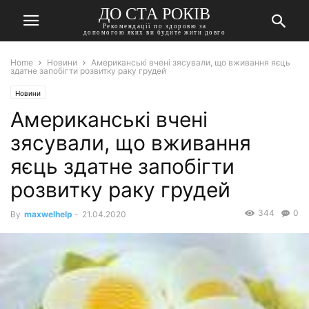
ДО СТА РОКІВ
Рекомендації по здоровю за
допомогою яких ви будите жити довго
Home
Новини
Американські вчені зясували, що вживання яєць
здатне запобігти розвитку раку грудей
Новини
Американські вчені
зясували, що вживання
яєць здатне запобігти
розвитку раку грудей
344
0
By
maxwelhelp
-
21.04.2020