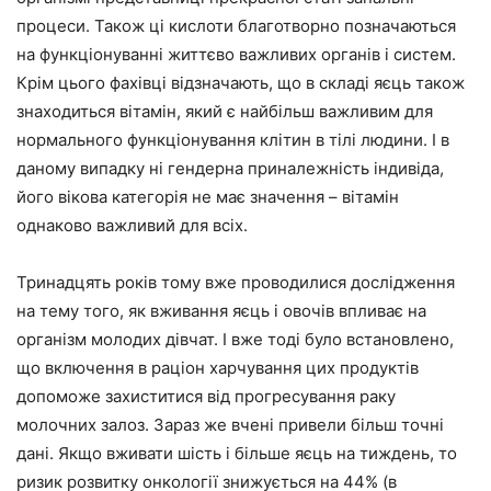
процеси. Також ці кислоти благотворно позначаються
на функціонуванні життєво важливих органів і систем.
Крім цього фахівці відзначають, що в складі яєць також
знаходиться вітамін, який є найбільш важливим для
нормального функціонування клітин в тілі людини. І в
даному випадку ні гендерна приналежність індивіда,
його вікова категорія не має значення – вітамін
однаково важливий для всіх.
Тринадцять років тому вже проводилися дослідження
на тему того, як вживання яєць і овочів впливає на
організм молодих дівчат. І вже тоді було встановлено,
що включення в раціон харчування цих продуктів
допоможе захиститися від прогресування раку
молочних залоз. Зараз же вчені привели більш точні
дані. Якщо вживати шість і більше яєць на тиждень, то
ризик розвитку онкології знижується на 44% (в