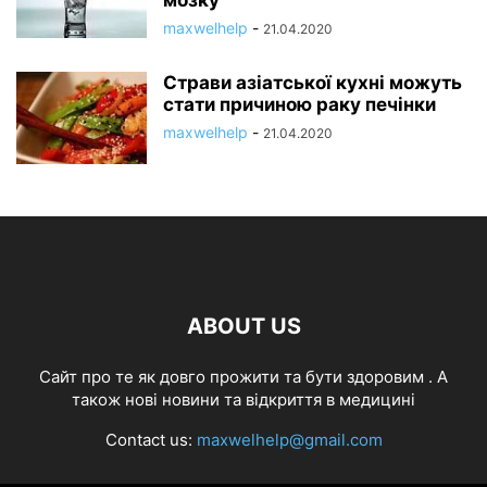
maxwelhelp
-
21.04.2020
Страви азіатської кухні можуть
стати причиною раку печінки
maxwelhelp
-
21.04.2020
ABOUT US
Cайт про те як довго прожити та бути здоровим . А
також нові новини та відкриття в медицині
Contact us:
maxwelhelp@gmail.com