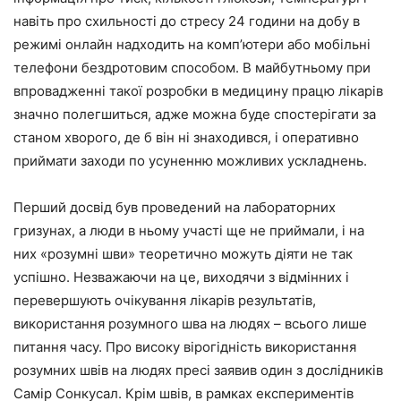
навіть про схильності до стресу 24 години на добу в
режимі онлайн надходить на комп’ютери або мобільні
телефони бездротовим способом. В майбутньому при
впровадженні такої розробки в медицину працю лікарів
значно полегшиться, адже можна буде спостерігати за
станом хворого, де б він ні знаходився, і оперативно
приймати заходи по усуненню можливих ускладнень.
Перший досвід був проведений на лабораторних
гризунах, а люди в ньому участі ще не приймали, і на
них «розумні шви» теоретично можуть діяти не так
успішно. Незважаючи на це, виходячи з відмінних і
перевершують очікування лікарів результатів,
використання розумного шва на людях – всього лише
питання часу. Про високу вірогідність використання
розумних швів на людях пресі заявив один з дослідників
Самір Сонкусал. Крім швів, в рамках експериментів