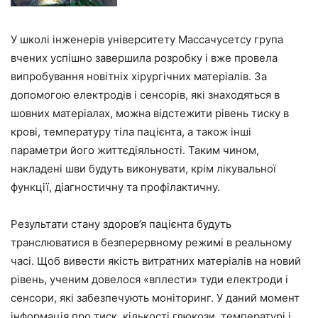
У школі інженерів університету Массачусетсу група
вчених успішно завершила розробку і вже провела
випробування новітніх хірургічних матеріалів. За
допомогою електродів і сенсорів, які знаходяться в
шовних матеріалах, можна відстежити рівень тиску в
крові, температуру тіла пацієнта, а також інші
параметри його життєдіяльності. Таким чином,
накладені шви будуть виконувати, крім лікувальної
функції, діагностичну та профілактичну.
Результати стану здоров’я пацієнта будуть
транслюватися в безперервному режимі в реальному
часі. Щоб вивести якість витратних матеріалів на новий
рівень, ученим довелося «вплести» туди електроди і
сенсори, які забезпечують моніторинг. У даний момент
інформація про тиск, кількості глюкози, температурі і