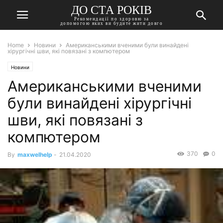
ДО СТА РОКІВ
Рекомендації по здоровю за
допомогою яких ви будите жити довго
Home
Новини
Американськими вченими були винайдені
хірургічні шви, які повязані з компютером
Новини
Американськими вченими
були винайдені хірургічні
шви, які повязані з
компютером
370
0
By
maxwelhelp
-
21.04.2020