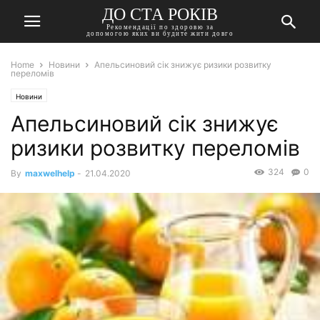
ДО СТА РОКІВ
Рекомендації по здоровю за
допомогою яких ви будите жити довго
Home
Новини
Апельсиновий сік знижує ризики розвитку
переломів
Новини
Апельсиновий сік знижує
ризики розвитку переломів
324
0
By
maxwelhelp
-
21.04.2020