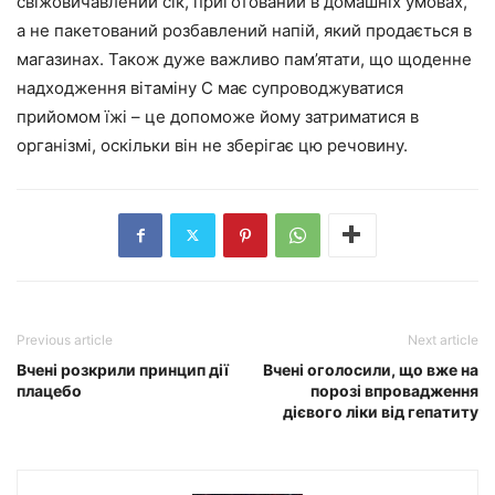
свіжовичавлений сік, приготований в домашніх умовах,
а не пакетований розбавлений напій, який продається в
магазинах. Також дуже важливо пам’ятати, що щоденне
надходження вітаміну С має супроводжуватися
прийомом їжі – це допоможе йому затриматися в
організмі, оскільки він не зберігає цю речовину.
Previous article
Next article
Вчені розкрили принцип дії
Вчені оголосили, що вже на
плацебо
порозі впровадження
дієвого ліки від гепатиту