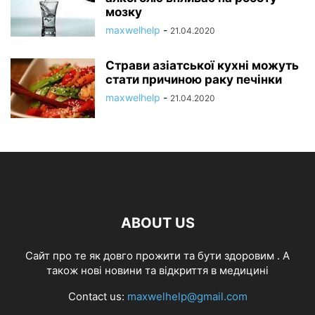
мозку
maxwelhelp
-
21.04.2020
Страви азіатської кухні можуть
стати причиною раку печінки
maxwelhelp
-
21.04.2020
ABOUT US
Cайт про те як довго прожити та бути здоровим . А
також нові новини та відкриття в медицині
Contact us:
maxwelhelp@gmail.com