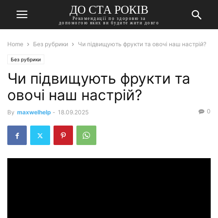
ДО СТА РОКІВ
Рекомендації по здоровю за
допомогою яких ви будите жити довго
Home
Без рубрики
Чи підвищують фрукти та овочі наш настрій?
Без рубрики
Чи підвищують фрукти та
овочі наш настрій?
0
By
maxwelhelp
-
18.09.2025