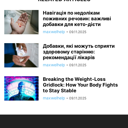
Навігація по недолікам
поживних речовин: важливі
добавки для кето-дієти
maxwelhelp
-
09.11.2025
Добавки, які можуть сприяти
здоровому старінню:
рекомендації лікарів
maxwelhelp
-
09.11.2025
Breaking the Weight-Loss
Gridlock: How Your Body Fights
to Stay Stable
maxwelhelp
-
09.11.2025