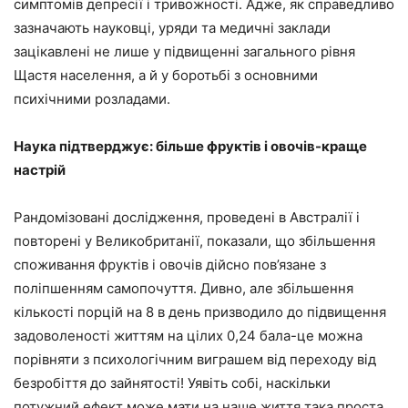
симптомів депресії і тривожності. Адже, як справедливо
зазначають науковці, уряди та медичні заклади
зацікавлені не лише у підвищенні загального рівня
Щастя населення, а й у боротьбі з основними
психічними розладами.
Наука підтверджує: більше фруктів і овочів-краще
настрій
Рандомізовані дослідження, проведені в Австралії і
повторені у Великобританії, показали, що збільшення
споживання фруктів і овочів дійсно пов’язане з
поліпшенням самопочуття. Дивно, але збільшення
кількості порцій на 8 в день призводило до підвищення
задоволеності життям на цілих 0,24 бала-це можна
порівняти з психологічним виграшем від переходу від
безробіття до зайнятості! Уявіть собі, наскільки
потужний ефект може мати на наше життя така проста