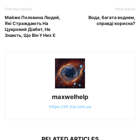
Previous article
Next article
Майже Половина Людей,
Вода, багата воднем,
Які Страждають На
справді корисна?
Цукровий Діабет, Не
Знають, Що Він У Них Є
maxwelhelp
https://ttt.1ca.com.ua
RELATED ARTICLES