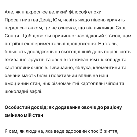
Але, як підкреслює великий філософ епохи
Просвітництва Девід Юм, навіть якщо півень кричить
перед світанком, це не означає, що він викликав Схід
Сонця. Щоб довести причинно-наслідковий зв’язок, нам
потрібні експериментальні дослідження. На жаль,
більшість досліджень на сьогоднішній день порівнюють
вживання фруктів та овочів із вживанням шоколаду та
картопляних чіпсів. І звичайно, яблука, клементини та
банани мають більш позитивний вплив на наш
емоційний стан, ніж різноманітні картопляні чіпси та
шоколадні вафлі.
Особистий досвід: як додавання овочів до раціону
змінило мій стан
Я сам, як людина, яка веде здоровий спосіб життя,