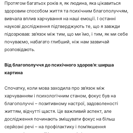
Протягом багатьох років я, як людина, яка цікавиться
здоровим способом життя та психічним благополуччям,
вивчала вплив харчування на наші емоції. І останні
наукові дослідження підтверджують те, що я завжди
підозрював: зв’язок між тим, що ми їмо, і тим, як ми себе
почуваємо, набагато глибший, ніж нам зазвичай
розповідають.
Від благополуччя до психічного здоров’я: ширша
картина
Спочатку, коли мова заходила про зв’язок між
харчуванням і психологічним станом, фокус був на
благополуччі – позитивному настрої, задоволеності
життям, відчутті щастя. Це важливий аспект, але
дослідження починають зміщувати фокус на більш
серйозні речі – на профілактику і пом’якшення