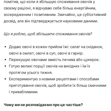
помітив, що коли я збільшую споживання овочів у
своєму раціоні, я відчуваю себе більш енергійним,
зосередженим і позитивним. Звичайно, це суб’єктивний
досвід, але він підтверджується науковими даними.
Що я роблю, щоб збільшити споживання овочів?
Додаю овочі в кожен прийом їжі: салат на сніданок,
овочі в омлет, овочі в суп, овочі в гарнір.
Перекушую овочами замість печива або цукерок.
Готую великі порції овочів на вихідних і їм їх
протягом усього тижня.
Експериментую з новими рецептами і способами
приготування овочів, щоб зробити їх більш смачними
і привабливими.
Чому ми не розповідаємо про це частіше?