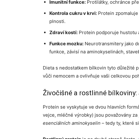
Imunitní funkce:
Protilátky, ochránce př
Kontrola cukru v krvi:
Protein zpomaluje 
plnosti.
Zdraví kostí:
Protein podporuje hustotu a
Funkce mozku:
Neurotransmitery jako dop
funkce, závisí na aminokyselinách, stav
Dieta s nedostatkem bílkovin tyto důležité p
vůči nemocem a ovlivňuje vaši celkovou po
Živočišné a rostlinné bílkoviny: 
Protein se vyskytuje ve dvou hlavních formá
vejce, mléčné výrobky) jsou považovány za 
esenciálních aminokyselin
– tedy ty, které 