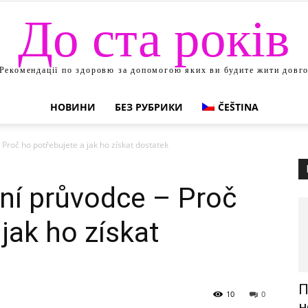
До ста років
Рекомендації по здоровю за допомогою яких ви будите жити довг
НОВИНИ
БЕЗ РУБРИКИ
ČEŠTINA
 Proč ho potřebujete a jak ho získat dostatek
ní průvodce – Proč
jak ho získat
П
10
0
н