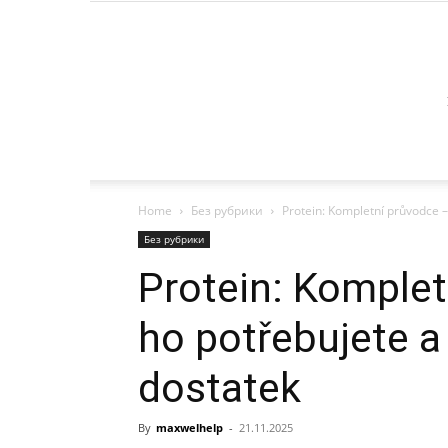
Home
Без рубрики
Protein: Kompletní průvodce –
Без рубрики
Protein: Komplet
ho potřebujete a 
dostatek
By
maxwelhelp
-
21.11.2025