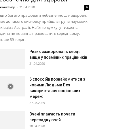
xwelhelp
-
21.04.2020
0
дто багато працювати небезпечно для здоровя.
ме до такого висновку прийшла група наукових
хівців з Австралії. На їхню думку, у тиждень
дина не повинна працювати, в середньому,
льше 39 годин.
Ризик захворювань серця
вище у позмінних працівників
21.04.2020
6 способів познайомитися з
новими Людьми Без
використання соціальних
мереж
27.08.2025
Вчені планують почати
пересадку очей
20.04.2020