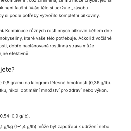
„nekompletní“, což znamená, že mu může chybět jedna
 není fatální. Vaše tělo si udržuje „zásobu
y si podle potřeby vytvořilo kompletní bílkoviny.
í.
Kombinace různých rostlinných bílkovin během dne
nokyseliny, které vaše tělo potřebuje. Ačkoli živočišné
sti, dobře naplánovaná rostlinná strava může
ejně efektivně.
jete?
 0,8 gramu na kilogram tělesné hmotnosti (0,36 g/lb).
ku, nikoli optimální množství pro zdraví nebo výkon.
0,54–0,9 g/lb).
1 g/kg (1–1,4 g/lb) může být zapotřebí k udržení nebo