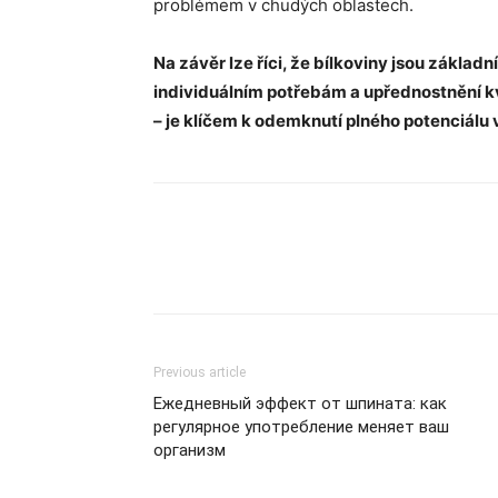
problémem v chudých oblastech.
Na závěr lze říci, že bílkoviny jsou základ
individuálním potřebám a upřednostnění kva
– je klíčem k odemknutí plného potenciálu 
Previous article
Ежедневный эффект от шпината: как
регулярное употребление меняет ваш
организм