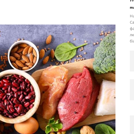
ma
На
Са
фа
лю
бі