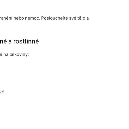
zranění nebo nemoc. Poslouchejte své tělo a
šné a rostlinné
 na bílkoviny:
ci