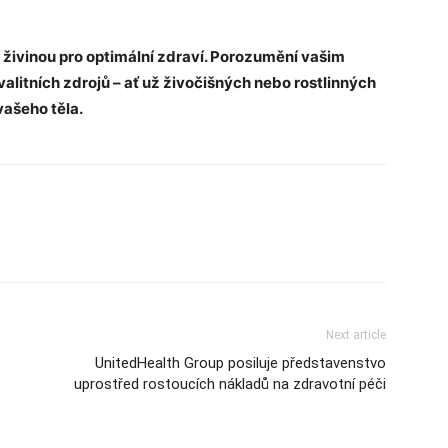
ní živinou pro optimální zdraví. Porozumění vašim
litních zdrojů – ať už živočišných nebo rostlinných
vašeho těla.
Next article
UnitedHealth Group posiluje představenstvo
uprostřed rostoucích nákladů na zdravotní péči