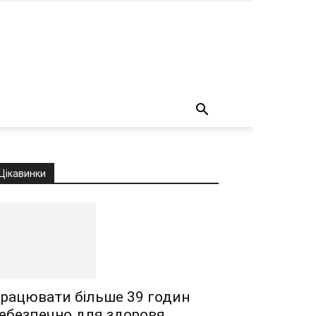
о
Цікавинки
рацювати більше 39 годин
ебезпечно для здоровя