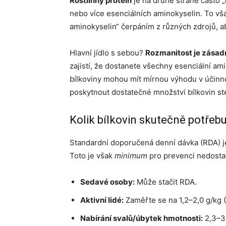
Rostlinný protein
je na druhé straně často 
nebo více esenciálních aminokyselin. To však
aminokyselin“ čerpáním z různých zdrojů, ab
Hlavní jídlo s sebou?
Rozmanitost je zásadn
zajistí, že dostanete všechny esenciální ami
bílkoviny mohou mít mírnou výhodu v účinno
poskytnout dostatečné množství bílkovin st
Kolik bílkovin skutečně potřebu
Standardní doporučená denní dávka (RDA) je
Toto je však
minimum
pro prevenci nedostat
Sedavé osoby:
Může stačit RDA.
Aktivní lidé:
Zaměřte se na 1,2–2,0 g/kg (
Nabírání svalů/úbytek hmotnosti:
2,3–3,