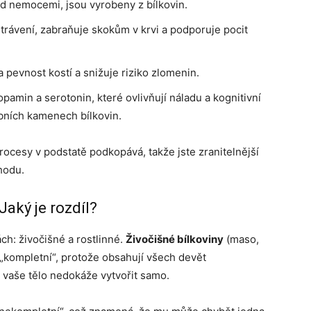
ed nemocemi, jsou vyrobeny z bílkovin.
trávení, zabraňuje skokům v krvi a podporuje pocit
 pevnost kostí a snižuje riziko zlomenin.
amin a serotonin, které ovlivňují náladu a kognitivní
ebních kamenech bílkovin.
rocesy v podstatě podkopává, takže jste zranitelnější
hodu.
Jaký je rozdíl?
ch: živočišné a rostlinné.
Živočišné bílkoviny
(maso,
„kompletní“, protože obsahují všech devět
si vaše tělo nedokáže vytvořit samo.