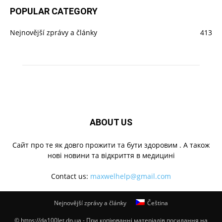
POPULAR CATEGORY
Nejnovější zprávy a články
413
ABOUT US
Cайт про те як довго прожити та бути здоровим . А також
нові новини та відкриття в медицині
Contact us:
maxwelhelp@gmail.com
Nejnovější zprávy a články
Čeština
© https://da100let.dn.ua - При копіюванні матеріалів посилання на