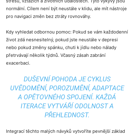
stresu, vztazích a životních událostech. Tyto výkyvy jsou
normální. Cílem není být neustále v klidu, ale mít nástroje
pro navigaci změn bez ztráty rovnováhy.
Kdy vyhledat odbornou pomoc: Pokud se vám každodenní
život zdá nesnesitelný, pokud jste neustále v depresi
nebo pokud změny spánku, chuti k jídlu nebo nálady
přetrvávají několik týdnů. Včasný zásah zabrání
exacerbaci.
DUŠEVNÍ POHODA JE CYKLUS
UVĚDOMĚNÍ, POROZUMĚNÍ, ADAPTACE
A OPĚTOVNÉHO SPOJENÍ. KAŽDÁ
ITERACE VYTVÁŘÍ ODOLNOST A
PŘEHLEDNOST.
Integrací těchto malých návyků vytvoříte pevnější základ