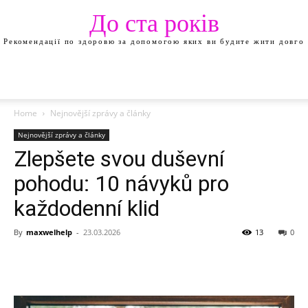
До ста років
Рекомендації по здоровю за допомогою яких ви будите жити довго
Home
Nejnovější zprávy a články
Nejnovější zprávy a články
Zlepšete svou duševní
pohodu: 10 návyků pro
každodenní klid
By
maxwelhelp
-
23.03.2026
13
0