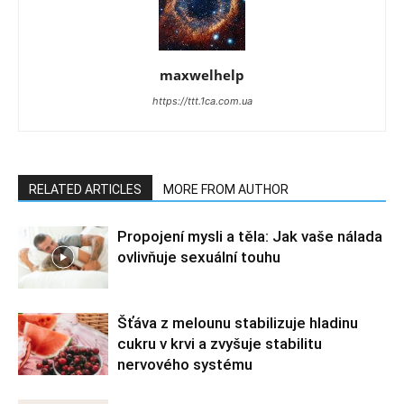
maxwelhelp
https://ttt.1ca.com.ua
RELATED ARTICLES
MORE FROM AUTHOR
Propojení mysli a těla: Jak vaše nálada
ovlivňuje sexuální touhu
Šťáva z melounu stabilizuje hladinu
cukru v krvi a zvyšuje stabilitu
nervového systému