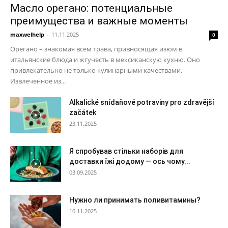
Масло орегано: потенциальные
преимущества и важные моменты
maxwelhelp
-
11.11.2025
0
Орегано – знакомая всем трава, привносящая изюм в
итальянские блюда и жгучесть в мексиканскую кухню. Оно
привлекательно не только кулинарными качествами.
Извлеченное из...
Alkalické snídaňové potraviny pro zdravější
začátek
23.11.2025
Я спробував стільки наборів для
доставки їжі додому — ось чому...
03.09.2025
Нужно ли принимать поливитамины?
10.11.2025