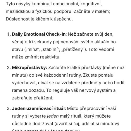
Tyto návyky kombinují emocionální, kognitivní,
mezilidskou a fyzickou podporu. Začněte v malém;
Důslednost je klíčem k úspěchu.
Daily Emotional Check-In:
Než začnete svůj den,
věnujte tři sekundy pojmenování svého aktuálního
stavu („mlha“, „stabilní“, „přetížený“). Toto vědomí
může zmírnit reaktivitu.
Mikropřestávky:
Začleňte krátké přestávky (méně než
minutu) do své každodenní rutiny. Zkuste pomalu
vydechovat, dívat se na vzdálené předměty nebo hodit
ramena dozadu. To reguluje váš nervový systém a
zabraňuje přetížení.
Jeden uzemňovací rituál:
Místo přepracování vaší
rutiny si vyberte
jeden
malý rituál, který můžete
důsledně dodržovat (uvařit si čaj, udělat si minutový