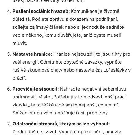
úsek, napsat dvě věty do deníku).
Posílení sociálních vazeb:
Komunikace je životně
důležitá. Pošlete zprávu s dotazem na podnikání,
sdílejte zajímavý článek nebo si jednoduše sedněte
vedle někoho, komu důvěřujete, aniž byste museli
mluvit.
Nastavte hranice:
Hranice nejsou zdi; to jsou filtry pro
vaši energii. Odmítněte zbytečné závazky, vypněte
rušivé skupinové chaty nebo nastavte čas „přestávky v
práci“.
Procvičujte si soucit:
Nahraďte negativní sebemluvu
upřímností. Místo „Potřebuji v tom odvést lepší práci“
zkuste „Je to těžké a dělám to nejlepší, co umím“.
Snížení studu vám umožňuje řešit problémy.
Odstranění stresorů, kterým se lze vyhnout:
Zjednodušte si život. Vypněte upozornění, omezte