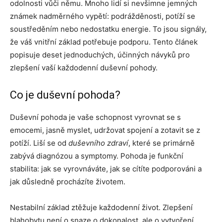
odolnosti vůči němu. Mnoho lidí si nevšimne jemných
známek nadměrného vypětí: podrážděnosti, potíží se
soustředěním nebo nedostatku energie. To jsou signály,
že váš vnitřní základ potřebuje podporu. Tento článek
popisuje deset jednoduchých, účinných návyků pro
zlepšení vaší každodenní duševní pohody.
Co je duševní pohoda?
Duševní pohoda je vaše schopnost vyrovnat se s
emocemi, jasně myslet, udržovat spojení a zotavit se z
potíží. Liší se od
duševního zdraví
, které se primárně
zabývá diagnózou a symptomy. Pohoda je funkční
stabilita: jak se vyrovnáváte, jak se cítíte podporováni a
jak důsledně procházíte životem.
Nestabilní základ ztěžuje každodenní život. Zlepšení
blahobytu není o snaze o dokonalost, ale o vytvoření