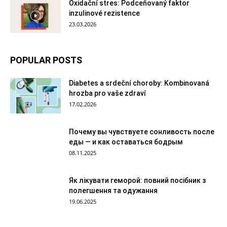
Oxidační stres: Podceňovaný faktor
inzulinové rezistence
23.03.2026
POPULAR POSTS
Diabetes a srdeční choroby: Kombinovaná
hrozba pro vaše zdraví
17.02.2026
Почему вы чувствуете сонливость после
еды — и как оставаться бодрым
08.11.2025
Як лікувати геморой: повний посібник з
полегшення та одужання
19.06.2025