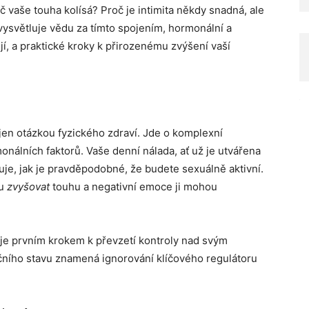
oč vaše touha kolísá? Proč je intimita někdy snadná, ale
vysvětluje vědu za tímto spojením, hormonální a
jí, a praktické kroky k přirozenému zvýšení vaší
 jen otázkou fyzického zdraví. Jde o komplexní
nálních faktorů. Vaše denní nálada, ať už je utvářena
uje, jak je pravděpodobné, že budete sexuálně aktivní.
ou
zvyšovat
touhu a negativní emoce ji mohou
je prvním krokem k převzetí kontroly nad svým
ního stavu znamená ignorování klíčového regulátoru