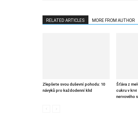
RELATED ARTICLES
MORE FROM AUTHOR
Zlepšete svou duševní pohodu: 10
Šťáva z melo
návyků pro každodenní klid
cukru v krvi
nervového 