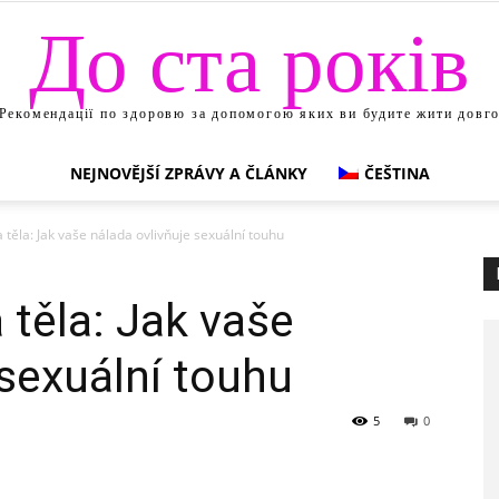
До ста років
Рекомендації по здоровю за допомогою яких ви будите жити довг
NEJNOVĚJŠÍ ZPRÁVY A ČLÁNKY
ČEŠTINA
a těla: Jak vaše nálada ovlivňuje sexuální touhu
 těla: Jak vaše
 sexuální touhu
5
0