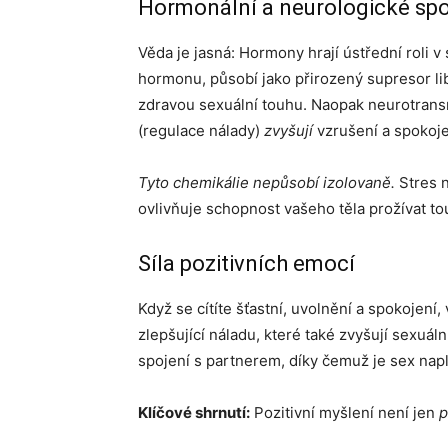
Hormonální a neurologické spo
Věda je jasná: Hormony hrají ústřední roli v
hormonu, působí jako přirozený supresor l
zdravou sexuální touhu. Naopak neurotrans
(regulace nálady)
zvyšují
vzrušení a spokoje
Tyto chemikálie nepůsobí izolovaně.
Stres n
ovlivňuje schopnost vašeho těla prožívat to
Síla pozitivních emocí
Když se cítíte šťastní, uvolnění a spokojení,
zlepšující náladu, které také zvyšují sexuální
spojení s partnerem, díky čemuž je sex napl
Klíčové shrnutí:
Pozitivní myšlení není jen
p