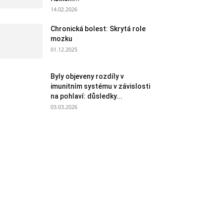
14.02.2026
Chronická bolest: Skrytá role
mozku
01.12.2025
Byly objeveny rozdíly v
imunitním systému v závislosti
na pohlaví: důsledky...
03.03.2026