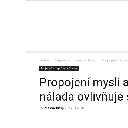
Home
Nejnovější zprávy a články
Propojení mysli 
Nejnovější zprávy a články
Propojení mysli a
nálada ovlivňuje
By
maxwelhelp
-
23.03.2026