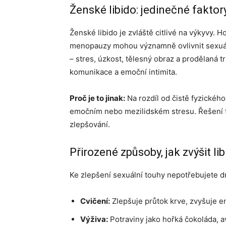
Ženské libido: jedinečné faktor
Ženské libido je zvláště citlivé na výkyvy
menopauzy mohou významně ovlivnit sexuáln
– stres, úzkost, tělesný obraz a prodělaná 
komunikace a emoční intimita.
Proč je to jinak:
Na rozdíl od čistě fyzickéh
emočním nebo mezilidském stresu. Řešení 
zlepšování.
Přirozené způsoby, jak zvýšit li
Ke zlepšení sexuální touhy nepotřebujete dr
Cvičení:
Zlepšuje průtok krve, zvyšuje en
Výživa:
Potraviny jako hořká čokoláda, 