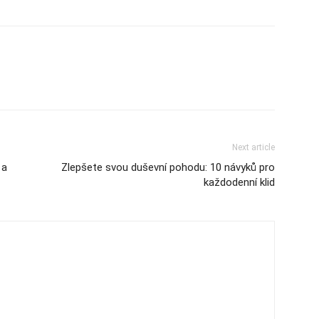
Next article
 a
Zlepšete svou duševní pohodu: 10 návyků pro
každodenní klid