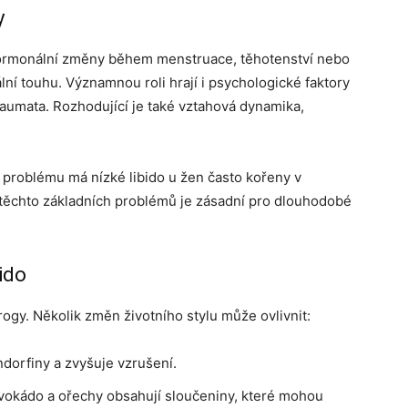
y
. Hormonální změny během menstruace, těhotenství nebo
í touhu. Významnou roli hrají i psychologické faktory
traumata. Rozhodující je také vztahová dynamika,
o problému má nízké libido u žen často kořeny v
těchto základních problémů je zásadní pro dlouhodobé
bido
ogy. Několik změn životního stylu může ovlivnit:
dorfiny a zvyšuje vzrušení.
avokádo a ořechy obsahují sloučeniny, které mohou