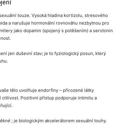
jení
 sexuální touze. Vysoká hladina kortizolu, stresového
ibida a narušuje hormonální rovnováhu nezbytnou pro
mitery jako dopamin (spojený s potěšením) a serotonin
nost.
ení jen duševní stav; je to fyziologický posun, který
uhu.
 vaše tělo uvolňuje endorfiny – přirozené látky
 citlivost. Pozitivní přístup podporuje intimitu a
ňující.
ěkné
; je biologickým akcelerátorem sexuální touhy.