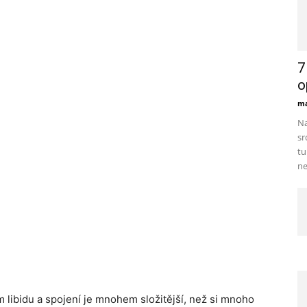
7
o
ma
Na
sr
tu
ne
m libidu a spojení je mnohem složitější, než si mnoho