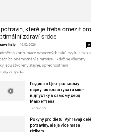
 potravin, které je třeba omezit pro
ptimální zdraví srdce
xwelhelp
-
16.02.2026
0
dměrná konzumace nasycených tuků zvyšuje riziko
dečních onemocnění a mrtvice. I když ne všechny
ky jsou stvořeny stejně, upřednostnění
nasycených...
Година в Центральному
парку: як влаштувати міні-
відпустку в самому серці
Манхеттена
17.09.2025
Pokyny pro dietu: Vyhrávají celé
potraviny, ale je více masa
rizikem...