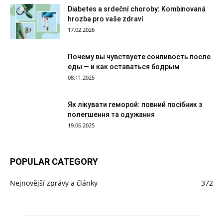
Diabetes a srdeční choroby: Kombinovaná
hrozba pro vaše zdraví
17.02.2026
Почему вы чувствуете сонливость после
еды — и как оставаться бодрым
08.11.2025
Як лікувати геморой: повний посібник з
полегшення та одужання
19.06.2025
POPULAR CATEGORY
Nejnovější zprávy a články
372