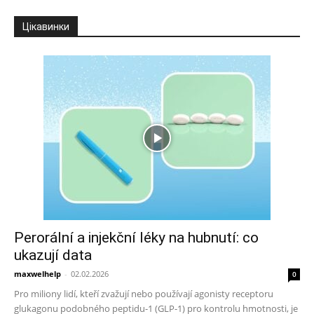
Цікавинки
Perorální a injekční léky na hubnutí: co
ukazují data
maxwelhelp
-
02.02.2026
0
Pro miliony lidí, kteří zvažují nebo používají agonisty receptoru
glukagonu podobného peptidu-1 (GLP-1) pro kontrolu hmotnosti, je