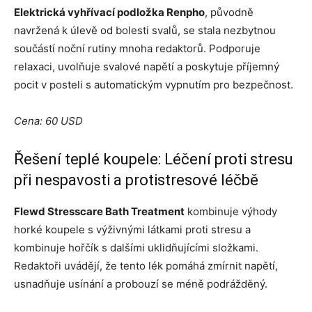
Elektrická vyhřívací podložka Renpho
, původně
navržená k úlevě od bolesti svalů, se stala nezbytnou
součástí noční rutiny mnoha redaktorů. Podporuje
relaxaci, uvolňuje svalové napětí a poskytuje příjemný
pocit v posteli s automatickým vypnutím pro bezpečnost.
Cena: 60 USD
Řešení teplé koupele: Léčení proti stresu
při nespavosti a protistresové léčbě
Flewd Stresscare Bath Treatment
kombinuje výhody
horké koupele s výživnými látkami proti stresu a
kombinuje hořčík s dalšími uklidňujícími složkami.
Redaktoři uvádějí, že tento lék pomáhá zmírnit napětí,
usnadňuje usínání a probouzí se méně podrážděný.