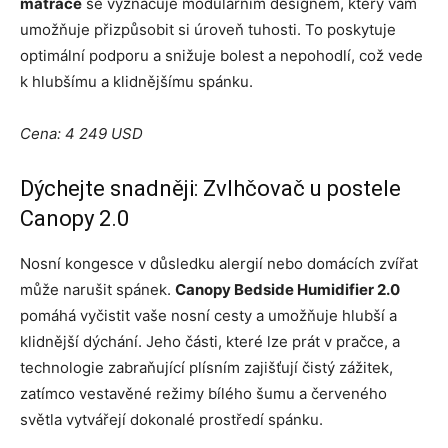
matrace
se vyznačuje modulárním designem, který vám
umožňuje přizpůsobit si úroveň tuhosti. To poskytuje
optimální podporu a snižuje bolest a nepohodlí, což vede
k hlubšímu a klidnějšímu spánku.
Cena: 4 249 USD
Dýchejte snadněji: Zvlhčovač u postele
Canopy 2.0
Nosní kongesce v důsledku alergií nebo domácích zvířat
může narušit spánek.
Canopy Bedside Humidifier 2.0
pomáhá vyčistit vaše nosní cesty a umožňuje hlubší a
klidnější dýchání. Jeho části, které lze prát v pračce, a
technologie zabraňující plísním zajišťují čistý zážitek,
zatímco vestavěné režimy bílého šumu a červeného
světla vytvářejí dokonalé prostředí spánku.