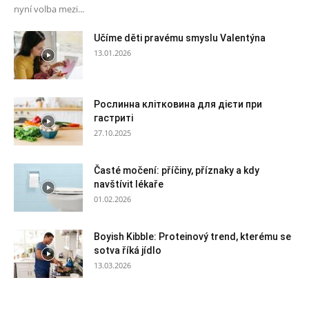
nyní volba mezi...
Učíme děti pravému smyslu Valentýna
13.01.2026
Рослинна клітковина для дієти при
гастриті
27.10.2025
Časté močení: příčiny, příznaky a kdy
navštívit lékaře
01.02.2026
Boyish Kibble: Proteinový trend, kterému se
sotva říká jídlo
13.03.2026