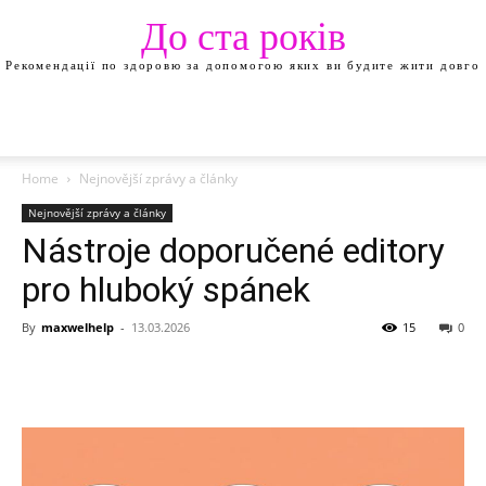
До ста років
Рекомендації по здоровю за допомогою яких ви будите жити довго
Home
Nejnovější zprávy a články
Nejnovější zprávy a články
Nástroje doporučené editory
pro hluboký spánek
By
maxwelhelp
-
13.03.2026
15
0