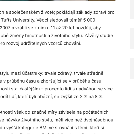
h a společenském životě; pokládají základy zdraví pro
 z Tufts University. Vědci sledovali téměř 5 000
07 a vrátili se k nim o 11 až 20 let později, aby
odobé změny hmotnosti a životního stylu. Závěry studie
pro rozvoj udržitelných vzorců chování.
stylu mezi účastníky: trvale zdravý, trvale středně
se v průběhu času a zhoršující se v průběhu času.
ti stal častějším – procento lidí s nadváhou se více
íl lidí, kteří byli obézní, se zvýšil ze 2 % na 8 %.
osti však do značné míry závisela na počátečních
avé návyky životního stylu, měli více než dvojnásobnou
 vyšší kategorie BMI ve srovnání s těmi, kteří si