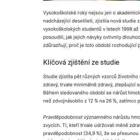
Vysokoškolské roky nejsou jen o akademicíc
nadcházející desetiletí, zjistila nová studie
vysokoškolských studentů v letech 1998 až 20
posoudili, jak jejich návyky ovlivnily dlouh
zdůrazňují, proč je toto období rozhodující 
Klíčová zjištění ze studie
Studie zjistila pět různých vzorců životního 
zdravý, trvale minimálně zdravý, zlepšující 
Během sledovaného období se nárůst hmotnos
než zdvojnásobilo z 12 % na 26 %, zatímco pod
Pravděpodobnost
významného nárůstu hmotn
zvycích. Ti, kteří trvale udržovali méně zdr
pravděpodobnost (34,9 %), že se přesunou do