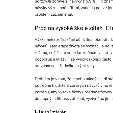
udržovali zdravější návyky (15,9 %). To znam
návyky významně přibral, zatímco pouze jede
problém zaznamenal.
Proč na vysoké škole záleží: Ef
Výzkumníci zdůrazňují důležitost období „do
návyků. Tato etapa života se vyznačuje no
režimu, což často vede ke změnám ve stravo
podporují a ukazují, že vysokoškoláci často za
srovnání se středoškolskými roky.
Problém je v tom, že mnoho mladých lidí
st
potřebné k udržení zdravých návyků v nové
potřebu, aby vysoké školy upřednostňovaly 
dostupných fitness zařízení, výživného jídla
Hlavní závěr