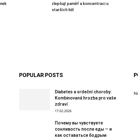
ánek
zlepšují paměť a koncentraci u
starších lidí
POPULAR POSTS
P
Diabetes a srdeční choroby:
Ne
Kombinovaná hrozba pro vaše
zdraví
17.02.2026
Почему вы чувствуете
сонливость после еды — и
как оставаться бодрым