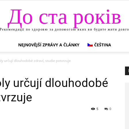
До ста років
Рекомендації по здоровю за допомогою яких ви будите жити довг
NEJNOVĚJŠÍ ZPRÁVY A ČLÁNKY
ČEŠTINA
ly určují dlouhodobé zdraví, studie potvrzuje
ly určují dlouhodobé
tvrzuje
5
0