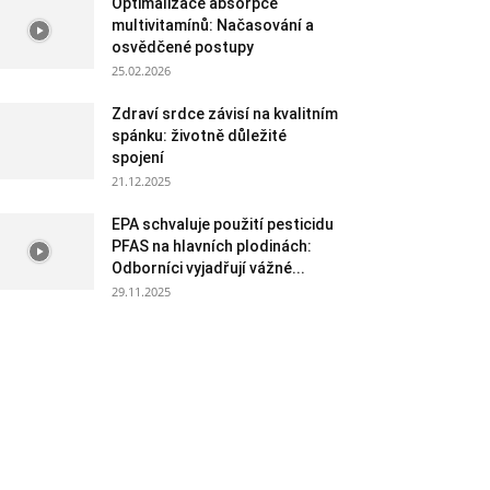
Optimalizace absorpce
multivitamínů: Načasování a
osvědčené postupy
25.02.2026
Zdraví srdce závisí na kvalitním
spánku: životně důležité
spojení
21.12.2025
EPA schvaluje použití pesticidu
PFAS na hlavních plodinách:
Odborníci vyjadřují vážné...
29.11.2025