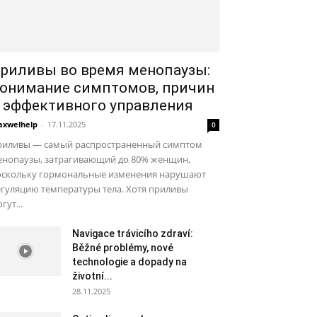
риливы во время менопаузы:
онимание симптомов, причин
 эффективного управления
xwelhelp
-
17.11.2025
0
риливы — самый распространенный симптом
енопаузы, затрагивающий до 80% женщин,
оскольку гормональные изменения нарушают
гуляцию температуры тела. Хотя приливы
гут...
Navigace trávicího zdraví:
Běžné problémy, nové
technologie a dopady na
životní...
28.11.2025