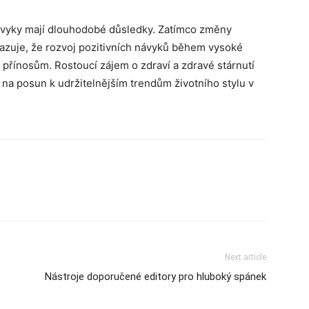
ávyky mají dlouhodobé důsledky. Zatímco změny
azuje, že rozvoj pozitivních návyků během vysoké
řínosům. Rostoucí zájem o zdraví a zdravé stárnutí
na posun k udržitelnějším trendům životního stylu v
Next article
Nástroje doporučené editory pro hluboký spánek