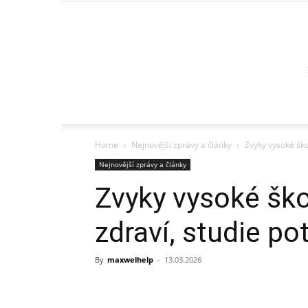
Home
Nejnovější zprávy a články
Zvyky vysoké ško
Nejnovější zprávy a články
Zvyky vysoké ško
zdraví, studie po
By
maxwelhelp
-
13.03.2026