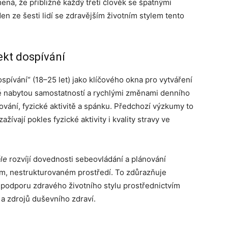
ená, že přibližně každý třetí člověk se špatnými
n ze šesti lidí se zdravějším životním stylem tento
ekt dospívání
spívání“ (18–25 let) jako klíčového okna pro vytváření
vě nabytou samostatností a rychlými změnami denního
vání, fyzické aktivitě a spánku. Předchozí výzkumy to
žívají pokles fyzické aktivity i kvality stravy ve
ále
rozvíjí dovednosti sebeovládání a plánování
m, nestrukturovaném prostředí. To zdůrazňuje
podporu zdravého životního stylu prostřednictvím
 a zdrojů duševního zdraví.