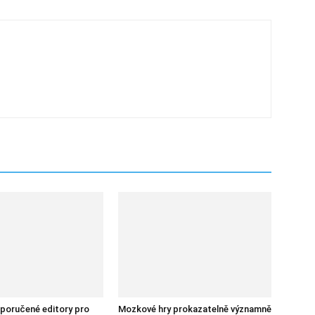
poručené editory pro
Mozkové hry prokazatelně významně