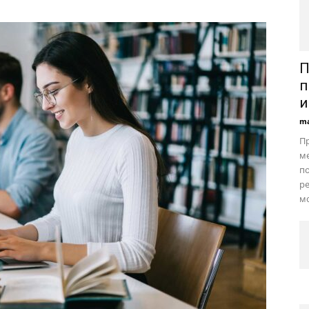
П
п
и
ma
П
м
п
ре
мо