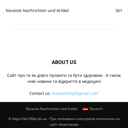
Neueste Nachrichten und Artikel
561
ABOUT US
Cайт про те як довго прожити та бути здоровим . А також
нові новини та відкриття в медицині
Contact us:
maxwelhelp@gmail.com
Neueste Nachrichten und Artikel
Deutsch
© https://da100let.dn.ua - При копіюванні матеріалів посилання на
сайт обов'язкове