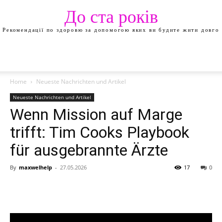
До ста років
Рекомендації по здоровю за допомогою яких ви будите жити довго
Home
Neueste Nachrichten und Artikel
Neueste Nachrichten und Artikel
Wenn Mission auf Marge
trifft: Tim Cooks Playbook
für ausgebrannte Ärzte
By
maxwelhelp
-
27.05.2026
17
0