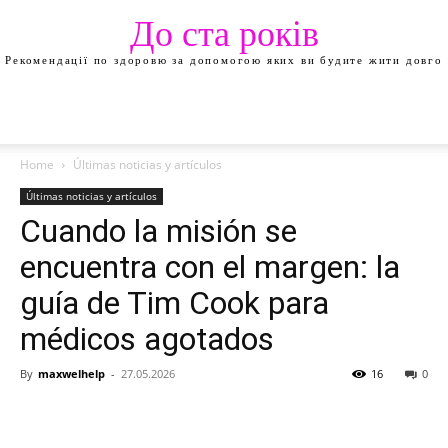
До ста років
Рекомендації по здоровю за допомогою яких ви будите жити довго
Home
Últimas noticias y artículos
Últimas noticias y artículos
Cuando la misión se
encuentra con el margen: la
guía de Tim Cook para
médicos agotados
By
maxwelhelp
-
27.05.2026
16
0