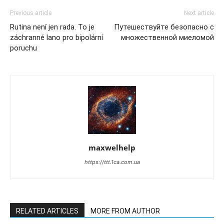
Previous article
Next article
Rutina není jen rada. To je
Путешествуйте безопасно с
záchranné lano pro bipolární
множественной миеломой
poruchu
maxwelhelp
https://ttt.1ca.com.ua
RELATED ARTICLES
MORE FROM AUTHOR