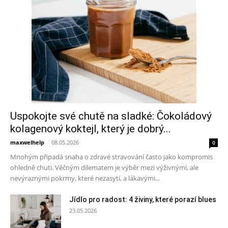
Uspokojte své chutě na sladké: Čokoládový
kolagenový koktejl, který je dobrý...
maxwelhelp
-
08.05.2026
0
Mnohým připadá snaha o zdravé stravování často jako kompromis
ohledně chuti. Věčným dilematem je výběr mezi výživnými, ale
nevýraznými pokrmy, které nezasytí, a lákavými...
Jídlo pro radost: 4 živiny, které porazí blues
23.05.2026