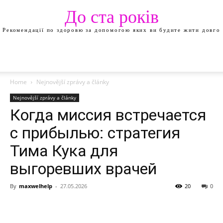
До ста років
Рекомендації по здоровю за допомогою яких ви будите жити довго
Home
Nejnovější zprávy a články
Nejnovější zprávy a články
Когда миссия встречается
с прибылью: стратегия
Тима Кука для
выгоревших врачей
By
maxwelhelp
-
27.05.2026
20
0