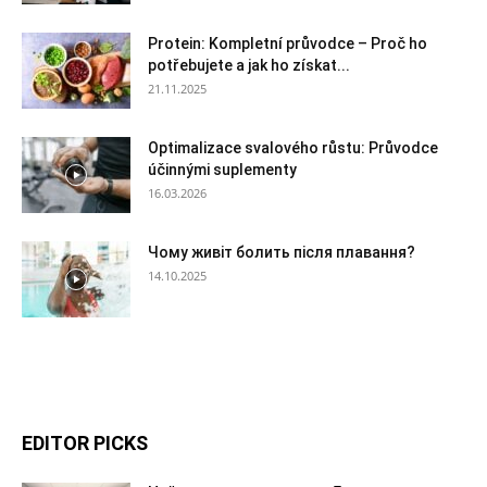
Protein: Kompletní průvodce – Proč ho
potřebujete a jak ho získat...
21.11.2025
Optimalizace svalového růstu: Průvodce
účinnými suplementy
16.03.2026
Чому живіт болить після плавання?
14.10.2025
EDITOR PICKS