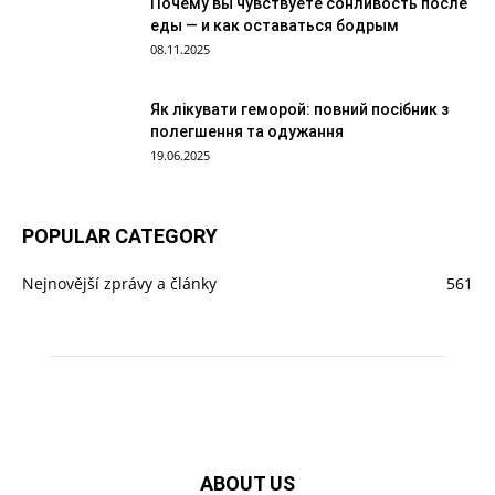
Почему вы чувствуете сонливость после
еды — и как оставаться бодрым
08.11.2025
Як лікувати геморой: повний посібник з
полегшення та одужання
19.06.2025
POPULAR CATEGORY
Nejnovější zprávy a články
561
ABOUT US