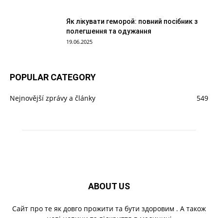
Як лікувати геморой: повний посібник з
полегшення та одужання
19.06.2025
POPULAR CATEGORY
Nejnovější zprávy a články
549
ABOUT US
Cайт про те як довго прожити та бути здоровим . А також