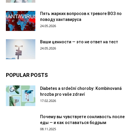
Пять жарких вопросов к тревоге ВОЗ по
поводу хантавируса
24.05.2026
Ваши ценности — это не ответ на тест
24.05.2026
POPULAR POSTS
Diabetes a srdeční choroby: Kombinovaná
hrozba pro vaše zdraví
17.02.2026
Почему вы чувствуете сонливость после
еды — и как оставаться бодрым
08.11.2025