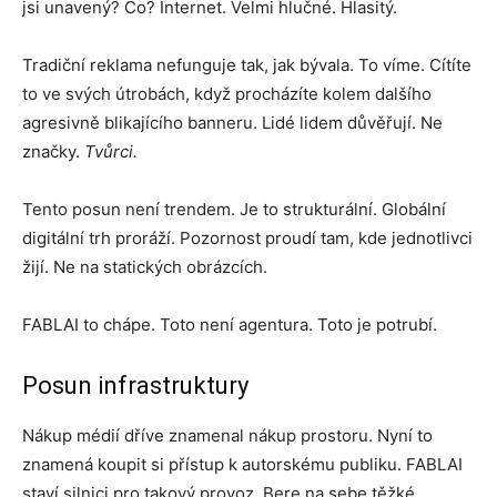
jsi unavený? Co? Internet. Velmi hlučné. Hlasitý.
Tradiční reklama nefunguje tak, jak bývala. To víme. Cítíte
to ve svých útrobách, když procházíte kolem dalšího
agresivně blikajícího banneru. Lidé lidem důvěřují. Ne
značky.
Tvůrci.
Tento posun není trendem. Je to strukturální. Globální
digitální trh proráží. Pozornost proudí tam, kde jednotlivci
žijí. Ne na statických obrázcích.
FABLAI to chápe. Toto není agentura. Toto je potrubí.
Posun infrastruktury
Nákup médií dříve znamenal nákup prostoru. Nyní to
znamená koupit si přístup k autorskému publiku. FABLAI
staví silnici pro takový provoz. Bere na sebe těžké