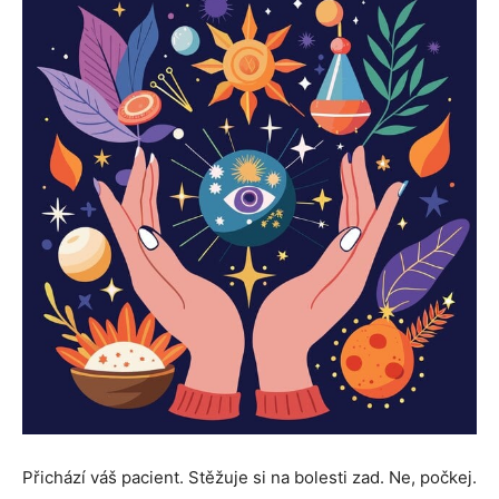
Přichází váš pacient. Stěžuje si na bolesti zad. Ne, počkej.