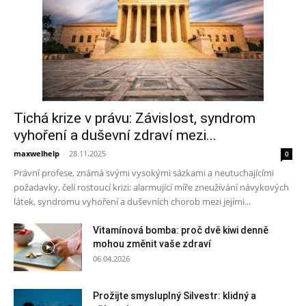
Tichá krize v právu: Závislost, syndrom
vyhoření a duševní zdraví mezi...
maxwelhelp
-
28.11.2025
0
Právní profese, známá svými vysokými sázkami a neutuchajícími
požadavky, čelí rostoucí krizi: alarmující míře zneužívání návykových
látek, syndromu vyhoření a duševních chorob mezi jejími...
Vitamínová bomba: proč dvě kiwi denně
mohou změnit vaše zdraví
06.04.2026
Prožijte smysluplný Silvestr: klidný a