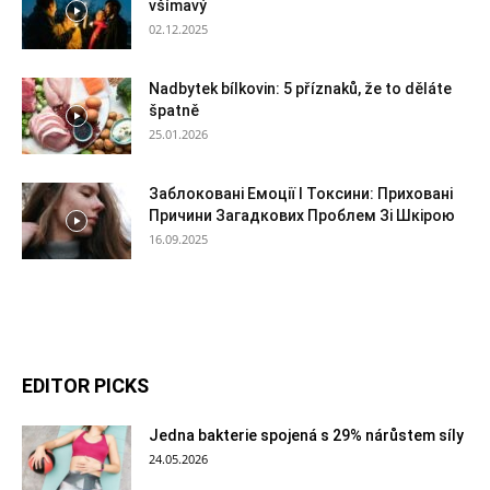
všímavý
02.12.2025
Nadbytek bílkovin: 5 příznaků, že to děláte
špatně
25.01.2026
Заблоковані Емоції І Токсини: Приховані
Причини Загадкових Проблем Зі Шкірою
16.09.2025
EDITOR PICKS
Jedna bakterie spojená s 29% nárůstem síly
24.05.2026