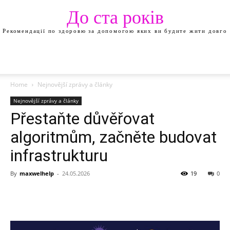
До ста років
Рекомендації по здоровю за допомогою яких ви будите жити довго
Home
Nejnovější zprávy a články
Nejnovější zprávy a články
Přestaňte důvěřovat
algoritmům, začněte budovat
infrastrukturu
By
maxwelhelp
-
24.05.2026
19
0