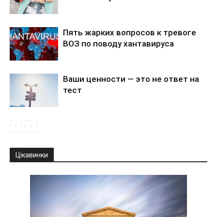
Пять жарких вопросов к тревоге
ВОЗ по поводу хантавируса
Ваши ценности — это не ответ на
тест
Цікавинки