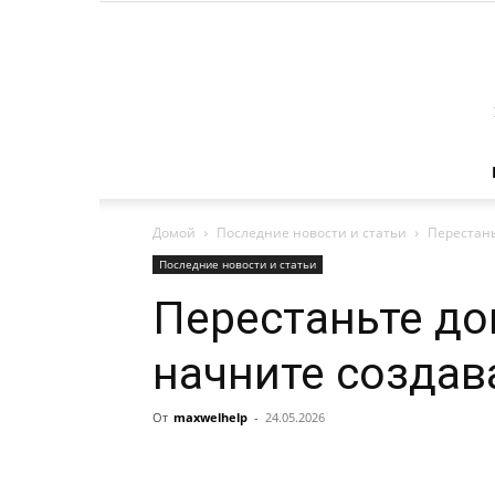
Домой
Последние новости и статьи
Перестань
Последние новости и статьи
Перестаньте до
начните создав
От
maxwelhelp
-
24.05.2026