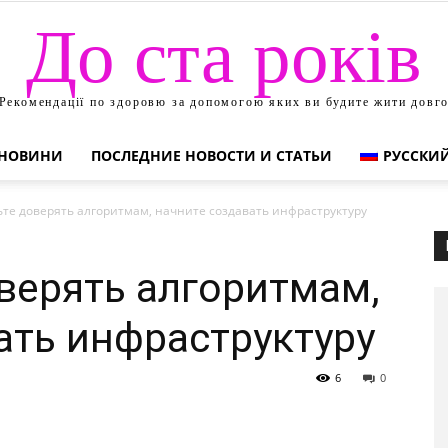
До ста років
Рекомендації по здоровю за допомогою яких ви будите жити довг
НОВИНИ
ПОСЛЕДНИЕ НОВОСТИ И СТАТЬИ
РУССКИ
те доверять алгоритмам, начните создавать инфраструктуру
верять алгоритмам,
ать инфраструктуру
6
0