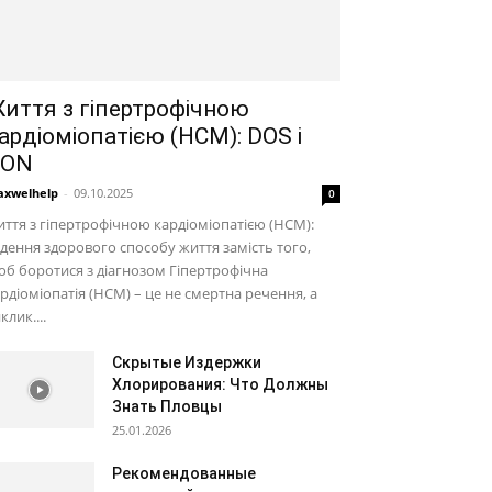
иття з гіпертрофічною
ардіоміопатією (HCM): DOS і
DON
xwelhelp
-
09.10.2025
0
ття з гіпертрофічною кардіоміопатією (HCM):
дення здорового способу життя замість того,
б боротися з діагнозом Гіпертрофічна
рдіоміопатія (HCM) – це не смертна речення, а
клик....
Скрытые Издержки
Хлорирования: Что Должны
Знать Пловцы
25.01.2026
Рекомендованные