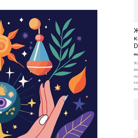
Ж
к
ma
Жи
ве
що
ка
ви