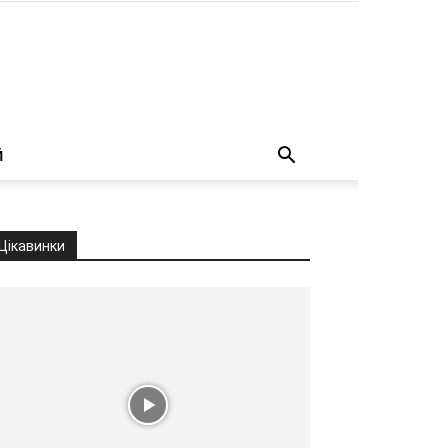
о
Й
Цікавинки