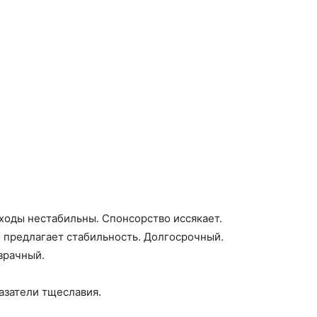
ходы нестабильны. Спонсорство иссякает.
 предлагает стабильность. Долгосрочный.
зрачный.
казатели тщеславия.