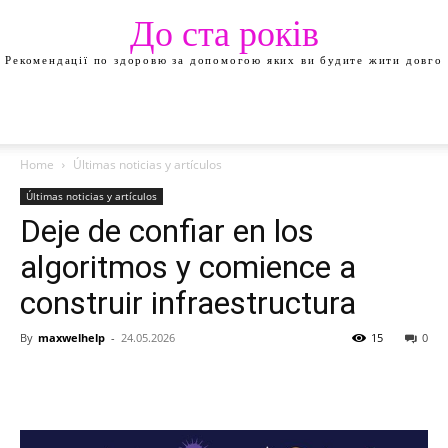
До ста років
Рекомендації по здоровю за допомогою яких ви будите жити довго
Home
Últimas noticias y artículos
Últimas noticias y artículos
Deje de confiar en los
algoritmos y comience a
construir infraestructura
By
maxwelhelp
-
24.05.2026
15
0