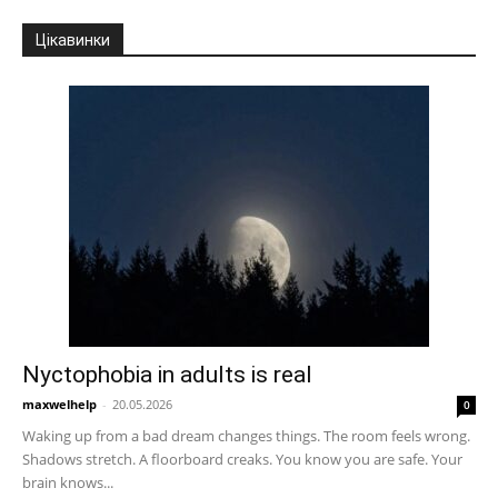
Цікавинки
Nyctophobia in adults is real
maxwelhelp
-
20.05.2026
0
Waking up from a bad dream changes things. The room feels wrong.
Shadows stretch. A floorboard creaks. You know you are safe. Your
brain knows...