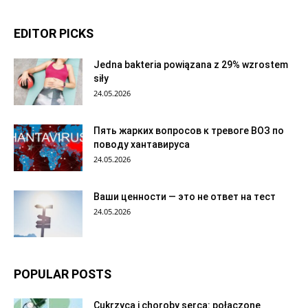
EDITOR PICKS
Jedna bakteria powiązana z 29% wzrostem
siły
24.05.2026
Пять жарких вопросов к тревоге ВОЗ по
поводу хантавируса
24.05.2026
Ваши ценности — это не ответ на тест
24.05.2026
POPULAR POSTS
Cukrzyca i choroby serca: połączone