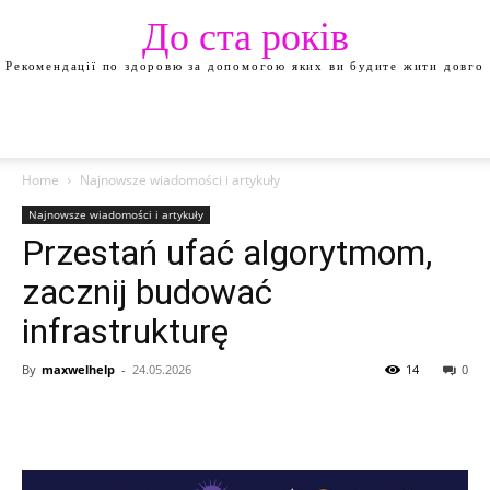
До ста років
Рекомендації по здоровю за допомогою яких ви будите жити довго
Home
Najnowsze wiadomości i artykuły
Najnowsze wiadomości i artykuły
Przestań ufać algorytmom,
zacznij budować
infrastrukturę
By
maxwelhelp
-
24.05.2026
14
0