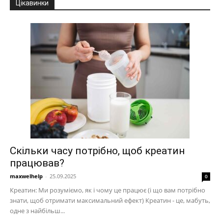
Цікавинки
Скільки часу потрібно, щоб креатин
працював?
maxwelhelp
-
25.09.2025
0
Креатин: Ми розуміємо, як і чому це працює (і що вам потрібно
знати, щоб отримати максимальний ефект) Креатин - це, мабуть,
одне з найбільш...