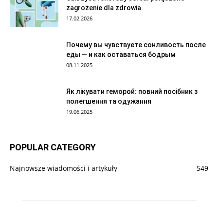
zagrożenie dla zdrowia
17.02.2026
Почему вы чувствуете сонливость после
еды — и как оставаться бодрым
08.11.2025
Як лікувати геморой: повний посібник з
полегшення та одужання
19.06.2025
POPULAR CATEGORY
Najnowsze wiadomości i artykuły
549