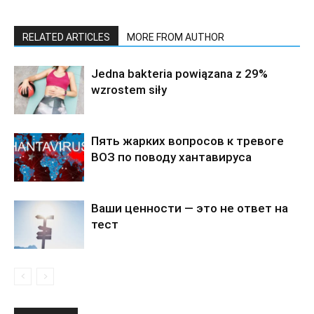
RELATED ARTICLES
MORE FROM AUTHOR
Jedna bakteria powiązana z 29%
wzrostem siły
Пять жарких вопросов к тревоге
ВОЗ по поводу хантавируса
Ваши ценности — это не ответ на
тест