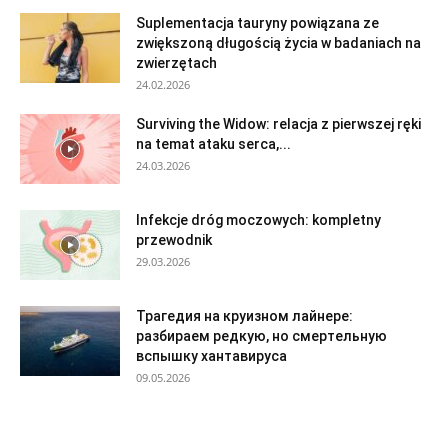
Suplementacja tauryny powiązana ze
zwiększoną długością życia w badaniach na
zwierzętach
24.02.2026
Surviving the Widow: relacja z pierwszej ręki
na temat ataku serca,...
24.03.2026
Infekcje dróg moczowych: kompletny
przewodnik
29.03.2026
Трагедия на круизном лайнере:
разбираем редкую, но смертельную
вспышку хантавируса
09.05.2026