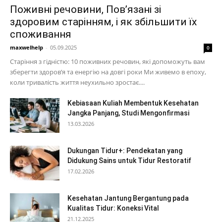
Поживні речовини, Пов’язані зі
здоровим старінням, і як збільшити їх
споживання
maxwelhelp
-
05.09.2025
0
Старіння з гідністю: 10 поживних речовин, які допоможуть вам
зберегти здоров’я та енергію на довгі роки Ми живемо в епоху,
коли тривалість життя неухильно зростає....
Kebiasaan Kuliah Membentuk Kesehatan
Jangka Panjang, Studi Mengonfirmasi
13.03.2026
Dukungan Tidur+: Pendekatan yang
Didukung Sains untuk Tidur Restoratif
17.02.2026
Kesehatan Jantung Bergantung pada
Kualitas Tidur: Koneksi Vital
21.12.2025