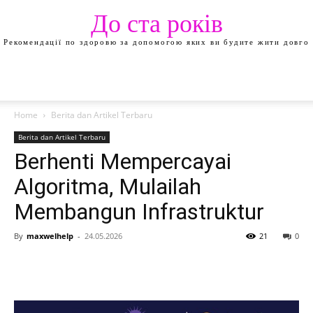
До ста років
Рекомендації по здоровю за допомогою яких ви будите жити довго
Home
Berita dan Artikel Terbaru
Berita dan Artikel Terbaru
Berhenti Mempercayai
Algoritma, Mulailah
Membangun Infrastruktur
By
maxwelhelp
-
24.05.2026
21
0