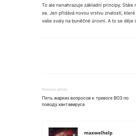
To ale nenahrazuje základní principy. Stále 
se. Jen přidává novou vrstvu znalostí, které 
vaše svaly na buněčné úrovni. A to se děje 
Previous article
Пять жарких вопросов к тревоге ВОЗ по
поводу хантавируса
maxwelhelp