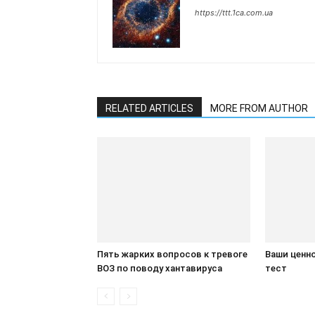
https://ttt.1ca.com.ua
RELATED ARTICLES
MORE FROM AUTHOR
Пять жарких вопросов к тревоге
Ваши ценно
ВОЗ по поводу хантавируса
тест