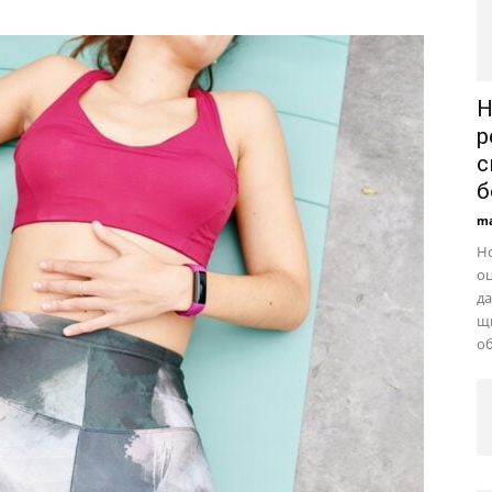
Н
р
с
б
ma
Н
оц
да
щ
об