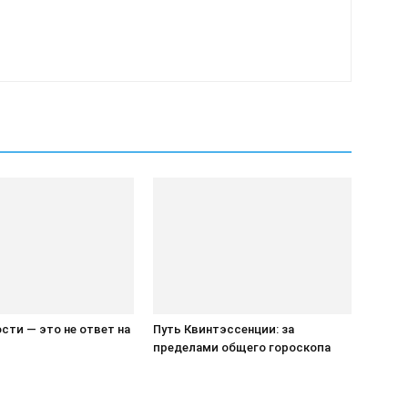
сти — это не ответ на
Путь Квинтэссенции: за
пределами общего гороскопа