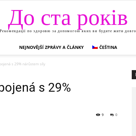
До ста років
Рекомендації по здоровю за допомогою яких ви будите жити довг
NEJNOVĚJŠÍ ZPRÁVY A ČLÁNKY
ČEŠTINA
pojená s 29% nárůstem síly
spojená s 29%
9
0