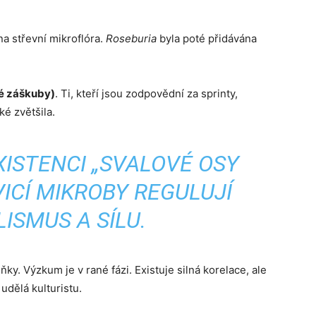
a střevní mikroflóra.
Roseburia
byla poté přidávána
lé záškuby)
. Ti, kteří jsou zodpovědní za sprinty,
ké zvětšila.
ISTENCI „SVALOVÉ OSY
VICÍ MIKROBY REGULUJÍ
ISMUS A SÍLU.
y. Výzkum je v rané fázi. Existuje silná korelace, ale
 udělá kulturistu.