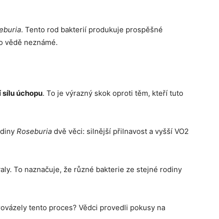
eburia
. Tento rod bakterií produkuje prospěšné
to vědě neznámé.
 sílu úchopu
. To je výrazný skok oproti těm, kteří tuto
adiny
Roseburia
dvě věci: silnější přilnavost a vyšší VO2
ly. To naznačuje, že různé bakterie ze stejné rodiny
rovázely tento proces? Vědci provedli pokusy na