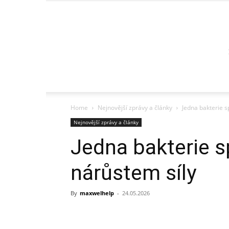
Home
Nejnovější zprávy a články
Jedna bakterie s
Nejnovější zprávy a články
Jedna bakterie 
nárůstem síly
By
maxwelhelp
-
24.05.2026