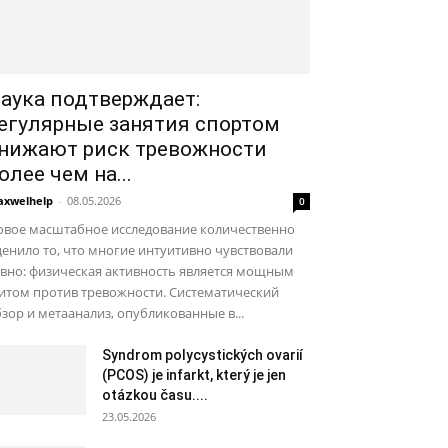
аука подтверждает:
егулярные занятия спортом
нижают риск тревожности
олее чем на...
xwelhelp
-
08.05.2026
0
овое масштабное исследование количественно
енило то, что многие интуитивно чувствовали
вно: физическая активность является мощным
итом против тревожности. Систематический
зор и метаанализ, опубликованные в...
Syndrom polycystických ovarií
(PCOS) je infarkt, který je jen
otázkou času....
23.05.2026