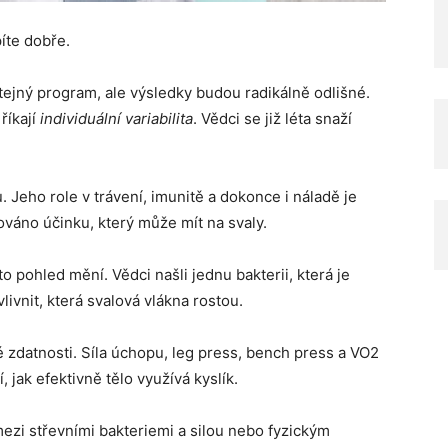
píte dobře.
ejný program, ale výsledky budou radikálně odlišné.
říkají
individuální variabilita
. Vědci se již léta snaží
. Jeho role v trávení, imunitě a dokonce i náladě je
áno účinku, který může mít na svaly.
o pohled mění. Vědci našli jednu bakterii, která je
ivnit, která svalová vlákna rostou.
 zdatnosti. Síla úchopu, leg press, bench press a VO2
 jak efektivně tělo využívá kyslík.
mezi střevními bakteriemi a silou nebo fyzickým