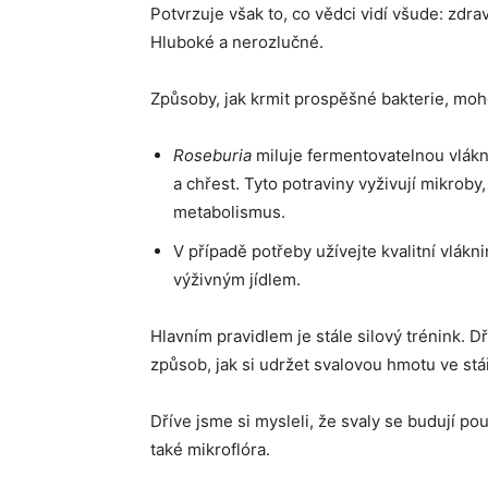
Potvrzuje však to, co vědci vidí všude: zdra
Hluboké a nerozlučné.
Způsoby, jak krmit prospěšné bakterie, mo
Roseburia
miluje fermentovatelnou vlákni
a chřest. Tyto potraviny vyživují mikroby
metabolismus.
V případě potřeby užívejte kvalitní vlák
výživným jídlem.
Hlavním pravidlem je stále silový trénink. Dř
způsob, jak si udržet svalovou hmotu ve stář
Dříve jsme si mysleli, že svaly se budují po
také mikroflóra.