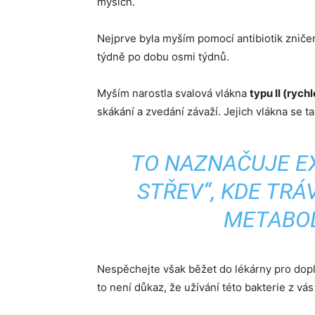
myších.
Nejprve byla myším pomocí antibiotik zničen
týdně po dobu osmi týdnů.
Myším narostla svalová vlákna
typu II (rych
skákání a zvedání závaží. Jejich vlákna se ta
TO NAZNAČUJE EX
STŘEV“, KDE TRÁ
METABOL
Nespěchejte však běžet do lékárny pro doplňk
to není důkaz, že užívání této bakterie z vás