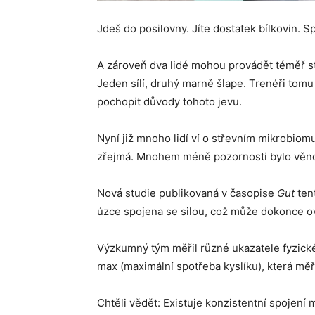
Jdeš do posilovny. Jíte dostatek bílkovin. S
A zároveň dva lidé mohou provádět téměř st
Jeden sílí, druhý marně šlape. Trenéři tomu 
pochopit důvody tohoto jevu.
Nyní již mnoho lidí ví o střevním mikrobiomu
zřejmá. Mnohem méně pozornosti bylo věnov
Nová studie publikovaná v časopise
Gut
tent
úzce spojena se silou, což může dokonce ovl
Výzkumný tým měřil různé ukazatele fyzické
max (maximální spotřeba kyslíku), která měří,
Chtěli vědět: Existuje konzistentní spojení 