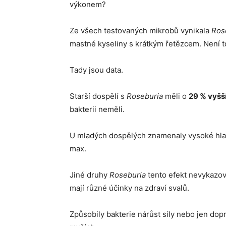
výkonem?
Ze všech testovaných mikrobů vynikala
Ros
mastné kyseliny s krátkým řetězcem. Není 
Tady jsou data.
Starší dospělí s
Roseburia
měli o
29 % vyšší
bakterii neměli.
U mladých dospělých znamenaly vysoké hl
max.
Jiné druhy
Roseburia
tento efekt nevykazova
mají různé účinky na zdraví svalů.
Způsobily bakterie nárůst síly nebo jen dop