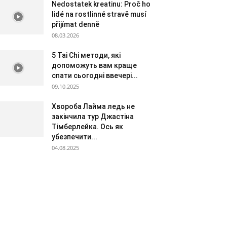
Nedostatek kreatinu: Proč ho
lidé na rostlinné stravě musí
přijímat denně
08.03.2026
5 Tai Chi методи, які
допоможуть вам краще
спати сьогодні ввечері...
09.10.2025
Хвороба Лайма ледь не
закінчила тур Джастіна
Тімберлейка. Ось як
убезпечити...
04.08.2025