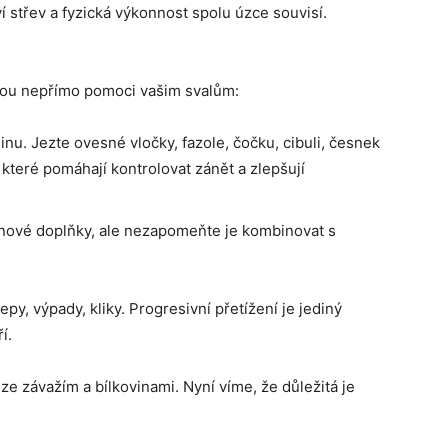
ví střev a fyzická výkonnost spolu úzce souvisí.
hou nepřímo pomoci vašim svalům:
nu. Jezte ovesné vločky, fazole, čočku, cibuli, česnek
, které pomáhají kontrolovat zánět a zlepšují
ninové doplňky, ale nezapomeňte je kombinovat s
epy, výpady, kliky. Progresivní přetížení je jediný
í.
uze závažím a bílkovinami. Nyní víme, že důležitá je