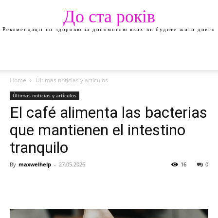
До ста років
Рекомендації по здоровю за допомогою яких ви будите жити довго
Home
Últimas noticias y artículos
Últimas noticias y artículos
El café alimenta las bacterias
que mantienen el intestino
tranquilo
By
maxwelhelp
-
27.05.2026
16
0