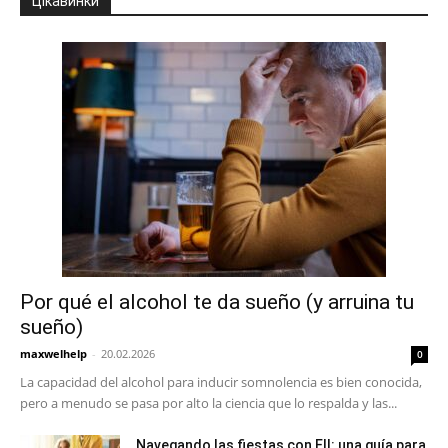
Цікавинки
Por qué el alcohol te da sueño (y arruina tu
sueño)
maxwelhelp
-
20.02.2026
0
La capacidad del alcohol para inducir somnolencia es bien conocida,
pero a menudo se pasa por alto la ciencia que lo respalda y las...
Navegando las fiestas con EII: una guía para