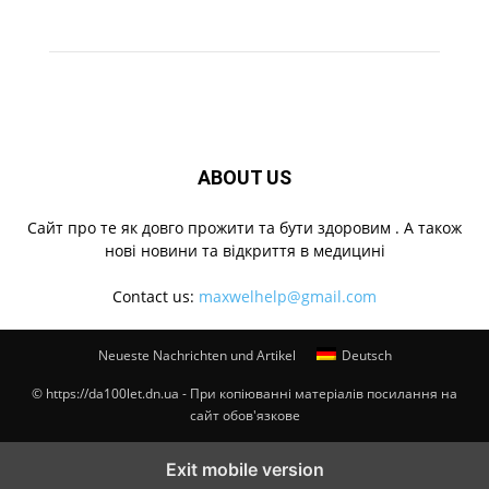
ABOUT US
Cайт про те як довго прожити та бути здоровим . А також
нові новини та відкриття в медицині
Contact us:
maxwelhelp@gmail.com
Neueste Nachrichten und Artikel
Deutsch
© https://da100let.dn.ua - При копіюванні матеріалів посилання на
сайт обов'язкове
Exit mobile version