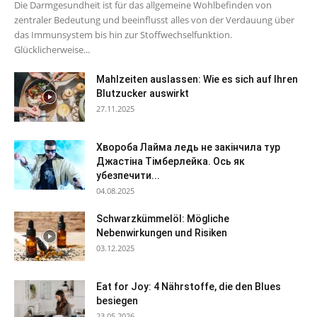
Die Darmgesundheit ist für das allgemeine Wohlbefinden von
zentraler Bedeutung und beeinflusst alles von der Verdauung über
das Immunsystem bis hin zur Stoffwechselfunktion.
Glücklicherweise...
Mahlzeiten auslassen: Wie es sich auf Ihren
Blutzucker auswirkt
27.11.2025
Хвороба Лайма ледь не закінчила тур
Джастіна Тімберлейка. Ось як
убезпечити...
04.08.2025
Schwarzkümmelöl: Mögliche
Nebenwirkungen und Risiken
03.12.2025
Eat for Joy: 4 Nährstoffe, die den Blues
besiegen
23.05.2026