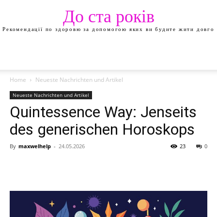
До ста років
Рекомендації по здоровю за допомогою яких ви будите жити довго
Home
Neueste Nachrichten und Artikel
Neueste Nachrichten und Artikel
Quintessence Way: Jenseits
des generischen Horoskops
By
maxwelhelp
-
24.05.2026
23
0