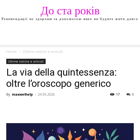
До ста років
Рекомендації по здоровю за допомогою яких ви будите жити довго
Home
Ultime notizie e articoli
Ultime notizie e articoli
La via della quintessenza:
oltre l’oroscopo generico
By
maxwelhelp
-
24.05.2026
17
0