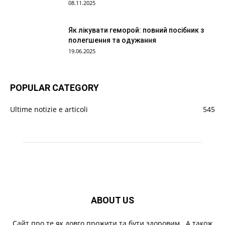
08.11.2025
Як лікувати геморой: повний посібник з
полегшення та одужання
19.06.2025
POPULAR CATEGORY
Ultime notizie e articoli
545
ABOUT US
Cайт про те як довго прожити та бути здоровим . А також