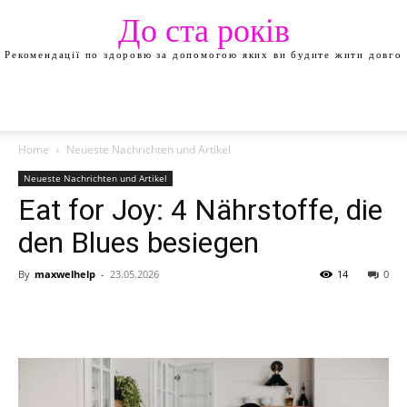
До ста років
Рекомендації по здоровю за допомогою яких ви будите жити довго
Home
Neueste Nachrichten und Artikel
Neueste Nachrichten und Artikel
Eat for Joy: 4 Nährstoffe, die
den Blues besiegen
By
maxwelhelp
-
23.05.2026
14
0