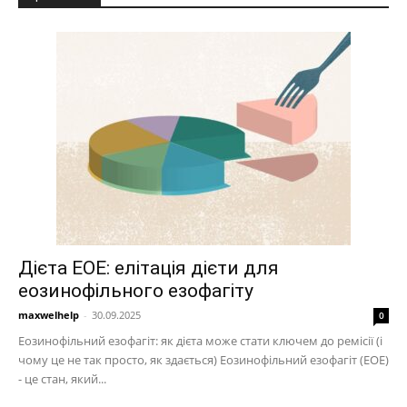
Дієта EOE: елітація дієти для
еозинофільного езофагіту
maxwelhelp
-
30.09.2025
0
Еозинофільний езофагіт: як дієта може стати ключем до ремісії (і
чому це не так просто, як здається) Еозинофільний езофагіт (EOE)
- це стан, який...