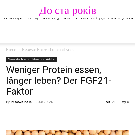
До ста років
Рекомендації по здоровю за допомогою яких ви будите жити довго
Home
Neueste Nachrichten und Artikel
Neueste Nachrichten und Artikel
Weniger Protein essen,
länger leben? Der FGF21-
Faktor
By
maxwelhelp
-
23.05.2026
21
0