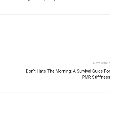
Next article
Don’t Hate The Morning: A Survival Guide For
PMR Stiffness