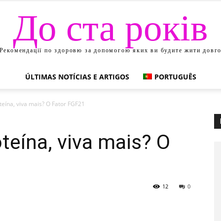
До ста років
Рекомендації по здоровю за допомогою яких ви будите жити довг
ÚLTIMAS NOTÍCIAS E ARTIGOS
PORTUGUÊS
ína, viva mais? O Fator FGF21
eína, viva mais? O
12
0