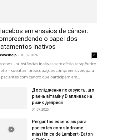
lacebos em ensaios de câncer:
ompreendendo o papel dos
ratamentos inativos
xwelhelp
-
01.02.2026
0
acebos – substâncias inativas sem efeito terapêutico
reto – suscitam preocupações compreensíveis para
 pacientes com cancro que participam em...
Дослідження показують, що
рівень вітаміну D впливає на
ризик депресії
31.07.2025
Perguntas essenciais para
pacientes com síndrome
miastênica de Lambert-Eaton