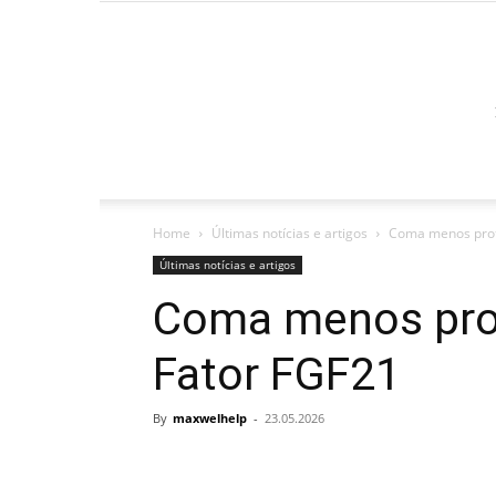
Home
Últimas notícias e artigos
Coma menos prote
Últimas notícias e artigos
Coma menos prot
Fator FGF21
By
maxwelhelp
-
23.05.2026