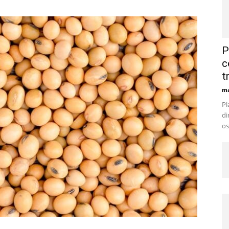
P
c
t
ma
Pl
di
os