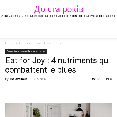
До ста років
Рекомендації по здоровю за допомогою яких ви будите жити довго
Home
Dernières nouvelles et articles
Dernières nouvelles et articles
Eat for Joy : 4 nutriments qui
combattent le blues
By
maxwelhelp
-
23.05.2026
18
0