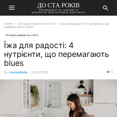
ДО СТА РОКІВ
Рекомендації по здоровю за
допомогою яких ви будите жити довго
Home
Останні новини та статті
Їжа для радості: 4 нутрієнти, що
перемагають blues
Останні новини та статті
Їжа для радості: 4
нутрієнти, що перемагають
blues
0
By
maxwelhelp
-
23.05.2026