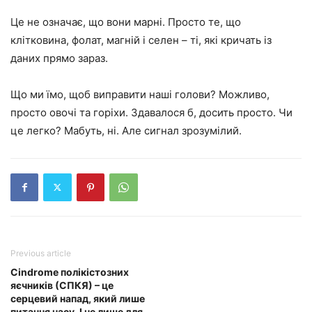
Це не означає, що вони марні. Просто те, що
клітковина, фолат, магній і селен – ті, які кричать із
даних прямо зараз.
Що ми їмо, щоб виправити наші голови? Можливо,
просто овочі та горіхи. Здавалося б, досить просто. Чи
це легко? Мабуть, ні. Але сигнал зрозумілий.
Previous article
Сindrome полікістозних
яєчників (СПКЯ) – це
серцевий напад, який лише
питання часу. І не лише для