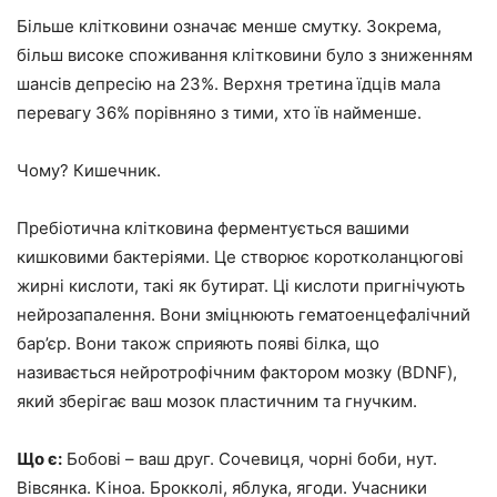
Більше клітковини означає менше смутку. Зокрема,
більш високе споживання клітковини було з зниженням
шансів депресію на 23%. Верхня третина їдців мала
перевагу 36% порівняно з тими, хто їв найменше.
Чому? Кишечник.
Пребіотична клітковина ферментується вашими
кишковими бактеріями. Це створює коротколанцюгові
жирні кислоти, такі як бутират. Ці кислоти пригнічують
нейрозапалення. Вони зміцнюють гематоенцефалічний
бар’єр. Вони також сприяють появі білка, що
називається нейротрофічним фактором мозку (BDNF),
який зберігає ваш мозок пластичним та гнучким.
Що є:
Бобові – ваш друг. Сочевиця, чорні боби, нут.
Вівсянка. Кіноа. Брокколі, яблука, ягоди. Учасники