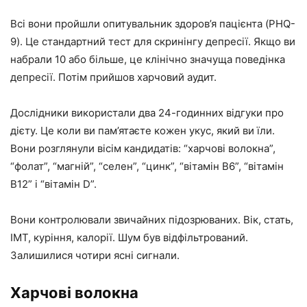
Всі вони пройшли опитувальник здоров’я пацієнта (PHQ-
9). Це стандартний тест для скринінгу депресії. Якщо ви
набрали 10 або більше, це клінічно значуща поведінка
депресії. Потім прийшов харчовий аудит.
Дослідники використали два 24-годинних відгуки про
дієту. Це коли ви пам’ятаєте кожен укус, який ви їли.
Вони розглянули вісім кандидатів: “харчові волокна”,
“фолат”, “магній”, “селен”, “цинк”, “вітамін B6”, “вітамін
B12” і “вітамін D”.
Вони контролювали звичайних підозрюваних. Вік, стать,
ІМТ, куріння, калорії. Шум був відфільтрований.
Залишилися чотири ясні сигнали.
Харчові волокна