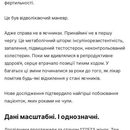
фертильності.
Це був відволікаючий маневр.
Адже справа не в яєчниках. Принаймні не в першу
чергу. Це метаболічний шторм: інсулінорезистентність,
запалення, підвищений тестостерон, неконтрольований
холестерин. Поки ми вдивлялися в репродуктивне
здоров’я, серце втрачало позиції тихим ходом. У
багатьох ці зміни починалися за роки до того, як лікар
помітив будь-які відхилення у стані яєчників.
Нове дослідження підтвердило найгірші побоювання
пацієнток, яких роками не чули.
Дані масштабні. І однозначні.
Дослідники простежили за станом 127573 жінок. Три