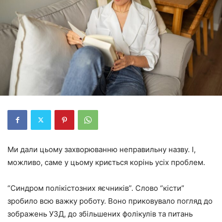
Ми дали цьому захворюванню неправильну назву. І,
можливо, саме у цьому криється корінь усіх проблем.
“Синдром полікістозних яєчників”. Слово “кісти”
зробило всю важку роботу. Воно приковувало погляд до
зображень УЗД, до збільшених фолікулів та питань