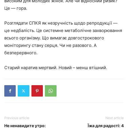
високим для молодих жінок. Але чи відносний ризик?
Це — гора.
Розглядати СПКЯ як незручність щодо репродукції —
це недбалість. Це системне метаболічне захворювання
всього організму. Що вимагає довгострокового
моніторингу стану серця. Чи не разового. А
безперервного.
Старий наратив мертвий. Новий – менш втішний.
Previous article
Next article
Не ненавидите утро:
Їжа для радості: 4