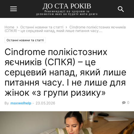
ДО СТА РОКІВ
Рекомендації по здоровю за
допомогою яких ви будите жити довго
Home
Останні новини та статті
Сindrome полікістозних яєчників
(СПКЯ) – це серцевий напад, який лише питання часу....
Останні новини та статті
Сindrome полікістозних
яєчників (СПКЯ) – це
серцевий напад, який лише
питання часу. І не лише для
жінок «з групи ризику»
0
By
maxwelhelp
-
23.05.2026