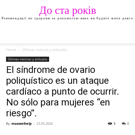
До ста років
Рекомендації по здоровю за допомогою яких ви будите жити довго
Home
Últimas noticias y artículos
Últimas noticias y artículos
El síndrome de ovario
poliquístico es un ataque
cardíaco a punto de ocurrir.
No sólo para mujeres “en
riesgo”.
By
maxwelhelp
-
23.05.2026
5
0