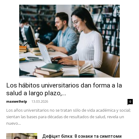
Los hábitos universitarios dan forma a la
salud a largo plazo,...
maxwelhelp
-
13.03.2026
0
Los años universitarios no se tratan sólo de vida académica y social;
sientan las bases para décadas de resultados de salud, revela un
nuevo...
Дефіцит білка: 8 ознаки та симптоми