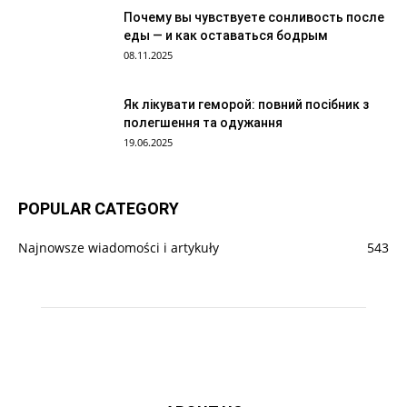
Почему вы чувствуете сонливость после
еды — и как оставаться бодрым
08.11.2025
Як лікувати геморой: повний посібник з
полегшення та одужання
19.06.2025
POPULAR CATEGORY
Najnowsze wiadomości i artykuły
543