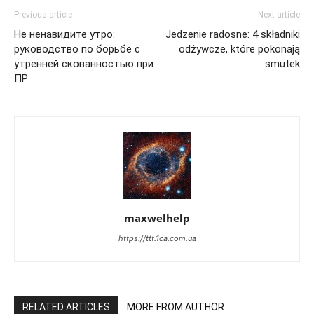
Previous article
Next article
Не ненавидите утро:
Jedzenie radosne: 4 składniki
руководство по борьбе с
odżywcze, które pokonają
утренней скованностью при
smutek
ПР
maxwelhelp
https://ttt.1ca.com.ua
RELATED ARTICLES
MORE FROM AUTHOR