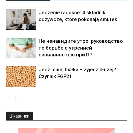
Jedzenie radosne: 4 składniki
odżywcze, które pokonają smutek
Не ненавидите утро: руководство
по борьбе с утренней
скованностью при ПР
Jedz mniej białka – żyjesz dłużej?
Czynnik FGF21
Цікавинки