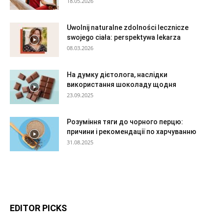
18.05.2026
Uwolnij naturalne zdolności lecznicze
swojego ciała: perspektywa lekarza
08.03.2026
На думку дієтолога, наслідки
використання шоколаду щодня
23.09.2025
Розуміння тяги до чорного перцю:
причини і рекомендації по харчуванню
31.08.2025
EDITOR PICKS