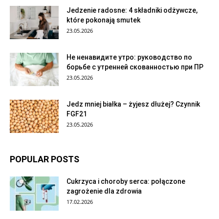
Jedzenie radosne: 4 składniki odżywcze,
które pokonają smutek
23.05.2026
Не ненавидите утро: руководство по
борьбе с утренней скованностью при ПР
23.05.2026
Jedz mniej białka – żyjesz dłużej? Czynnik
FGF21
23.05.2026
POPULAR POSTS
Cukrzyca i choroby serca: połączone
zagrożenie dla zdrowia
17.02.2026