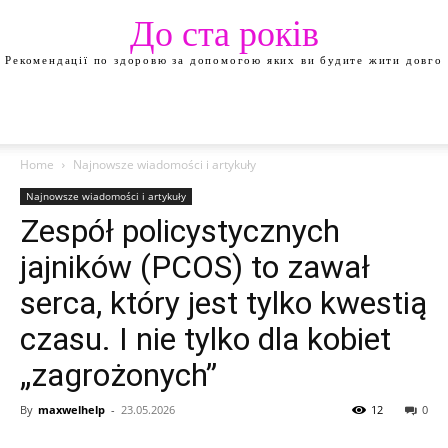
До ста років
Рекомендації по здоровю за допомогою яких ви будите жити довго
Home
Najnowsze wiadomości i artykuły
Najnowsze wiadomości i artykuły
Zespół policystycznych
jajników (PCOS) to zawał
serca, który jest tylko kwestią
czasu. I nie tylko dla kobiet
„zagrożonych”
By
maxwelhelp
-
23.05.2026
12
0