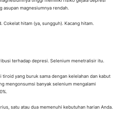
agnesiumnya tinggi memiliki risiko gejala depresi
ng asupan magnesiumnya rendah.
d. Cokelat hitam (ya, sungguh). Kacang hitam.
ribusi terhadap depresi. Selenium menetralisir itu.
si tiroid yang buruk sama dengan kelelahan dan kabut
yang mengonsumsi banyak selenium mengalami
40%.
erius, satu atau dua memenuhi kebutuhan harian Anda.