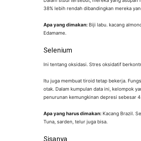
Dalam studi tersebut, mereka yang asupan m
38% lebih rendah dibandingkan mereka ya
Apa yang dimakan:
Biji labu. kacang almon
Edamame.
Selenium
Ini tentang oksidasi. Stres oksidatif berkont
Itu juga membuat tiroid tetap bekerja. Fung
otak. Dalam kumpulan data ini, kelompok 
penurunan kemungkinan depresi sebesar 
Apa yang harus dimakan:
Kacang Brazil. S
Tuna, sarden, telur juga bisa.
Sisanya