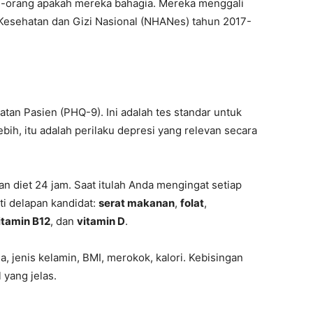
ng-orang apakah mereka bahagia. Mereka menggali
 Kesehatan dan Gizi Nasional (NHANes) tahun 2017-
n Pasien (PHQ-9). Ini adalah tes standar untuk
ebih, itu adalah perilaku depresi yang relevan secara
n diet 24 jam. Saat itulah Anda mengingat setiap
i delapan kandidat:
serat makanan
,
folat
,
itamin B12
, dan
vitamin D
.
, jenis kelamin, BMI, merokok, kalori. Kebisingan
 yang jelas.