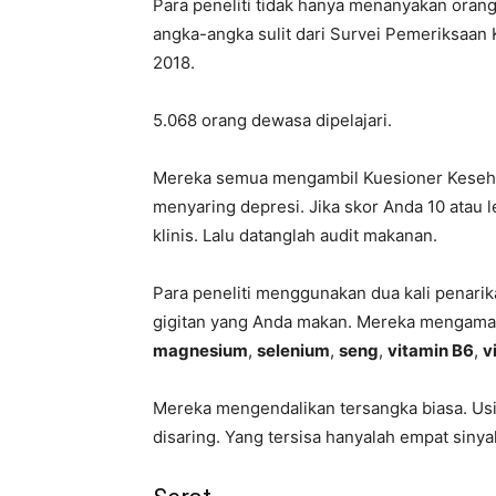
Para peneliti tidak hanya menanyakan ora
angka-angka sulit dari Survei Pemeriksaan
2018.
5.068 orang dewasa dipelajari.
Mereka semua mengambil Kuesioner Kesehata
menyaring depresi. Jika skor Anda 10 atau l
klinis. Lalu datanglah audit makanan.
Para peneliti menggunakan dua kali penarika
gigitan yang Anda makan. Mereka mengamat
magnesium
,
selenium
,
seng
,
vitamin B6
,
v
Mereka mengendalikan tersangka biasa. Usia
disaring. Yang tersisa hanyalah empat sinyal