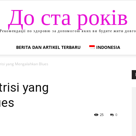
До ста років
Рекомендації по здоровю за допомогою яких ви будите жити довг
BERITA DAN ARTIKEL TERBARU
INDONESIA
utrisi yang Mengalahkan Blues
trisi yang
ues
25
0