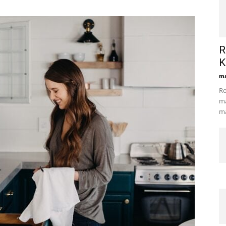
R
K
ma
Ro
ma
ma