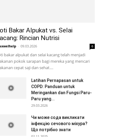
oti Bakar Alpukat vs. Selai
acang: Rincian Nutrisi
xwelhelp
-
09.03.2026
0
ti bakar alpukat dan selai kacang telah menjadi
kanan pokok sarapan bagi mereka yang mencari
kanan cepat saji dan sehat....
Latihan Pernapasan untuk
COPD: Panduan untuk
Meringankan dan Fungsi Paru-
Paru yang...
29.03.2026
Чи може сода викликати
інфекцію сечового міхура?
Що потрібно знати
02.11.2025