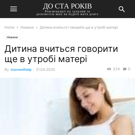
ДО СТА РОКІВ
Рекомендації по здоровю за
допомогою яких ви будите жити довго
Home
Новини
Дитина вчиться говорити ще в утробі матері
Новини
Дитина вчиться говорити
ще в утробі матері
334
0
By
maxwelhelp
-
21.04.2020