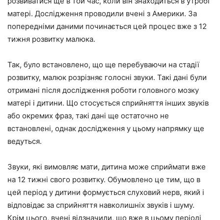
розвиватися ще в той час, коли він знаходиться в утробі
матері. Дослідження проводили вчені з Америки. За
попередніми даними починається цей процес вже з 12
тижня розвитку малюка.
Так, було встановлено, що ще перебуваючи на стадії
розвитку, малюк розрізняє голосні звуки. Такі дані були
отримані після дослідження роботи головного мозку
матері і дитини. Що стосується сприйняття інших звуків
або окремих фраз, такі дані ще остаточно не
встановлені, однак дослідження у цьому напрямку ще
ведуться.
Звуки, які вимовляє мати, дитина може сприймати вже
на 12 тижні свого розвитку. Обумовлено це тим, що в
цей період у дитини формується слуховий нерв, який і
відповідає за сприйняття навколишніх звуків і шуму.
Крім цього, вчені відзначили, що вже в цьому періоді