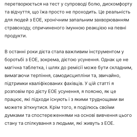
перетворюється на тест у супроводі болю, дискомфорту
та відчуття, що їжа просто не проходить. Це реальність
для людей з EOE, хронічним запальним захворюванням
стравоходу, спричиненого імунною реакцією на певні
продукти.
В останні роки дієта стала важливим інструментом у
боротьбі з EOE, зокрема, дієтою усунення. Однак це не
магічна таблетка, і шлях до ремісії може бути складним,
вимагаючи терпіння, самодисципліни та, звичайно,
підтримки кваліфікованих фахівців. У цій статті я
розповім про дієту EOE усунення, я поясню, як це
працює, які підходи існують і з якими труднощами ви
можете зіткнутися. Крім того, я поділюсь своїми
думками та спостереженнями на основі вивчення цього
стану та спілкування з людьми, які живуть з EOE.