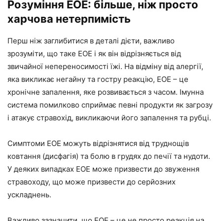
Розуміння EOE: більше, ніж просто
харчова нетерпимість
Перш ніж заглибитися в деталі дієти, важливо
зрозуміти, що таке EOE і як він відрізняється від
звичайної непереносимості їжі. На відміну від алергії,
яка викликає негайну та гостру реакцію, EOE – це
хронічне запалення, яке розвивається з часом. Імунна
система помилково сприймає певні продукти як загрозу
і атакує стравохід, викликаючи його запалення та рубці.
Симптоми EOE можуть відрізнятися від труднощів
ковтання (дисфагія) та болю в грудях до печії та нудоти.
У деяких випадках EOE може призвести до звуження
стравоходу, що може призвести до серйозних
ускладнень.
Важливо зазначити, що EOE – це не просто реакція на