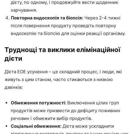
дієту, по одному, і продовжуйте вести щоденник
харчування.
Повторна ендоскопія та біопсія:
Через 2-4 тижні
після повернення продукту проведіть повторну
ендоскопію та біопсію для оцінки реакції організму.
Труднощі та виклики елімінаційної
дієти
Дієта EOE усунення – це складний процес, і люди, які
живуть з цим станом, часто стикаються з низкою
дзвінків:
Обмеження потужності:
Виключення цілих груп
продуктів може призвести до дефіциту поживних
речовин і обмежити вибір продуктів.
Соціальні обмеження:
Дієта може ускладнити
відвідування ресторанів, вечірок та інших соціальних