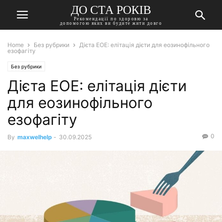
ДО СТА РОКІВ
Рекомендації по здоровю за
допомогою яких ви будите жити довго
Home
Без рубрики
Дієта EOE: елітація дієти для еозинофільного
езофагіту
Без рубрики
Дієта EOE: елітація дієти
для еозинофільного
езофагіту
0
By
maxwelhelp
-
30.09.2025