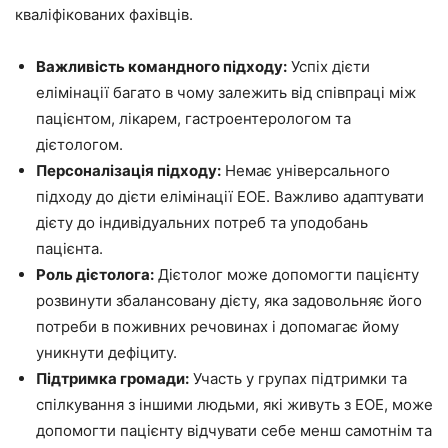
кваліфікованих фахівців.
Важливість командного підходу:
Успіх дієти
елімінації багато в чому залежить від співпраці між
пацієнтом, лікарем, гастроентерологом та
дієтологом.
Персоналізація підходу:
Немає універсального
підходу до дієти елімінації EOE. Важливо адаптувати
дієту до індивідуальних потреб та уподобань
пацієнта.
Роль дієтолога:
Дієтолог може допомогти пацієнту
розвинути збалансовану дієту, яка задовольняє його
потреби в поживних речовинах і допомагає йому
уникнути дефіциту.
Підтримка громади:
Участь у групах підтримки та
спілкування з іншими людьми, які живуть з EOE, може
допомогти пацієнту відчувати себе менш самотнім та