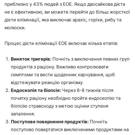
приблизно у 43% людей з EOE. Якщо двосайкова дієта
не є ефективною, ви можете перейти до більш жорсткої
дієти елімінації, яка виключає арахіс, горіхи, рибу та
молюски.
Процес дієти елімінації EOE включає кілька етапів:
Виняток тригерів:
Почніть з виключення певних груп
продуктів з раціону. Важливо контролювати
симптоми та вести щоденник харчування, щоб
відстежувати реакцію організму.
Ендоскопія та біопсія:
Через 6-8 тижнів після
початку раціону необхідно пройти ендоскопію та
біопсію стравоходу з метою оцінки ступеня
запалення.
Поступове повернення продуктів:
Почніть
поступово повертатися виключеними продуктами на