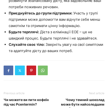
розвинути збалансовану дієту, яка задовольняє ваші
потреби поживних речовин.
Приєднуйтесь до групи підтримки:
Участь у групі
підтримки може допомогти вам відчути себе менш
самотнім та отримати цінну інформацію.
Будьте терплячі:
Дієта з елімінації EOE – це не
швидкий процес. Будьте терплячі і не здавайтеся.
Слухайте своє тіло:
Зверніть увагу на свої симптоми
та адаптуйте дієту до ваших потреб.
Previous article
Next article
Чи можете ви пити кофеїн
Чому темний шоколад
під час Pcentermin?
може бути найсолодшим