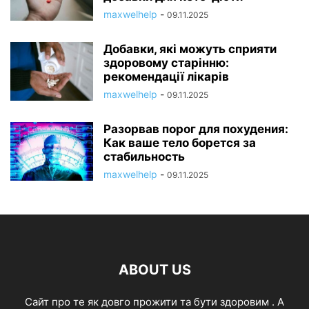
maxwelhelp
-
09.11.2025
Добавки, які можуть сприяти
здоровому старінню:
рекомендації лікарів
maxwelhelp
-
09.11.2025
Разорвав порог для похудения:
Как ваше тело борется за
стабильность
maxwelhelp
-
09.11.2025
ABOUT US
Cайт про те як довго прожити та бути здоровим . А