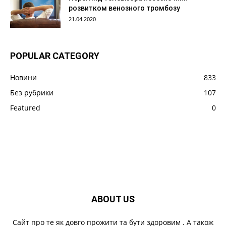
розвитком венозного тромбозу
21.04.2020
POPULAR CATEGORY
Новини
833
Без рубрики
107
Featured
0
ABOUT US
Cайт про те як довго прожити та бути здоровим . А також