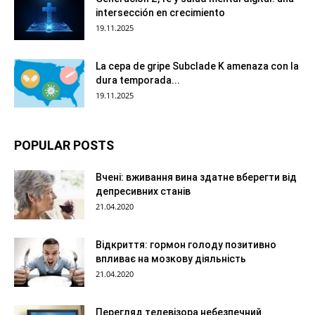
intersección en crecimiento
19.11.2025
La cepa de gripe Subclade K amenaza con la
dura temporada...
19.11.2025
POPULAR POSTS
Вчені: вживання вина здатне вберегти від
депресивних станів
21.04.2020
Відкриття: гормон голоду позитивно
впливає на мозкову діяльність
21.04.2020
Перегляд телевізора небезпечний