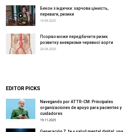
Бекон з індички: харчова цінність,
переваги, ризики
10.09.2025
Псоріаз може передбачити ризик
розвитку аневризми черевної аорти
20.04.2020
EDITOR PICKS
Navegando por ATTR-CM: Principales
organizaciones de apoyo para pacientes y
cuidadores
19.11.2025
Generación Z, fe y salud mental digital: una