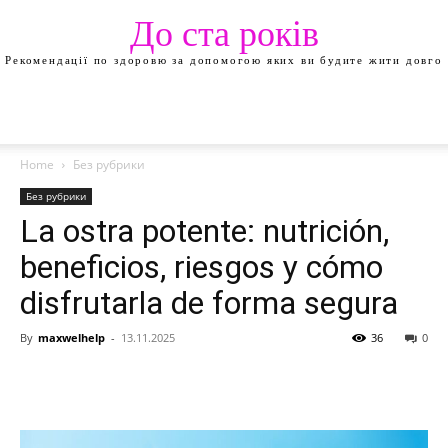
До ста років
Рекомендації по здоровю за допомогою яких ви будите жити довго
Home
Без рубрики
Без рубрики
La ostra potente: nutrición,
beneficios, riesgos y cómo
disfrutarla de forma segura
By
maxwelhelp
-
13.11.2025
36
0