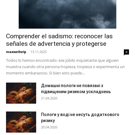
Comprender el sadismo: reconocer las
señales de advertencia y protegerse
maxwelhelp
-
13.11.2025
0
Todos lo hemos encontrado: ese júbilo inquietante que alguien
muestra cuando otra persona tropieza, tropieza o experimenta un
momento embarazoso. Si bien esto puede...
Домашні пологи не повязані з
підвищеним ризиком ускладнень
21.04.2020
Пологи у воді не несуть додаткового
ризику
20.04.2020