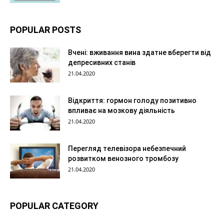
POPULAR POSTS
Вчені: вживання вина здатне вберегти від
депресивних станів
21.04.2020
Відкриття: гормон голоду позитивно
впливає на мозкову діяльність
21.04.2020
Перегляд телевізора небезпечний
розвитком венозного тромбозу
21.04.2020
POPULAR CATEGORY