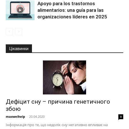
Apoyo para los trastornos
alimentarios: una guía para las
organizaciones líderes en 2025
Цікавинки
Дефіцит сну – причина генетичного
збою
maxwelhelp
-
20.04.2020
0
Інформація про те, що недолік сну негативно впливає на