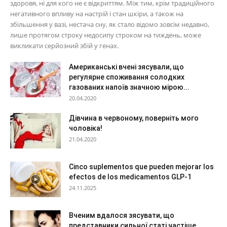
здоровя, ні для кого не є відкриттям. Між тим, крім традиційного
негативного впливу на настрій і стан шкіри, а також на
збільшення у вазі, нестача сну, як стало відомо зовсім недавно,
лише протягом строку недосипу строком на тиждень, може
викликати серйозний збій у генах.
Американські вчені зясували, що
регулярне споживання солодких
газованих напоїв значною мірою...
20.04.2020
Дівчина в червоному, поверніть мого
чоловіка!
21.04.2020
Cinco suplementos que pueden mejorar los
efectos de los medicamentos GLP-1
24.11.2025
Вченим вдалося зясувати, що
представники сильної статі частіше