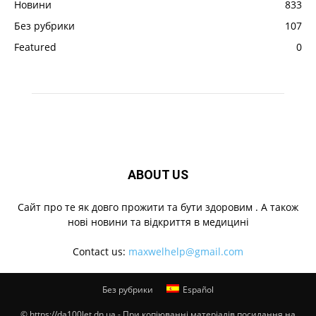
Новини
833
Без рубрики
107
Featured
0
ABOUT US
Cайт про те як довго прожити та бути здоровим . А також
нові новини та відкриття в медицині
Contact us:
maxwelhelp@gmail.com
Без рубрики
Español
© https://da100let.dn.ua - При копіюванні матеріалів посилання на