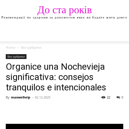
До ста років
Рекомендації по здоровю за допомогою яких ви будите жити довго
Home
Без рубрики
Без рубрики
Organice una Nochevieja
significativa: consejos
tranquilos e intencionales
By
maxwelhelp
-
02.12.2025
22
0