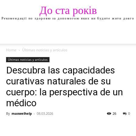
До ста років
Рекомендації по здоровю за допомогою яких ви будите жити довго
Home
Últimas noticias y artículos
Últimas noticias y artículos
Descubra las capacidades
curativas naturales de su
cuerpo: la perspectiva de un
médico
By
maxwelhelp
-
08.03.2026
26
0