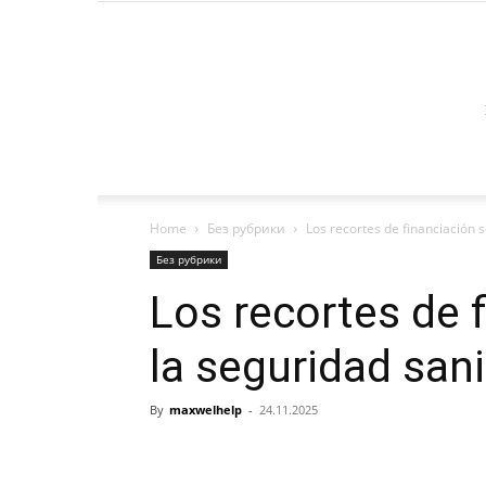
Home
Без рубрики
Los recortes de financiación 
Без рубрики
Los recortes de 
la seguridad san
By
maxwelhelp
-
24.11.2025