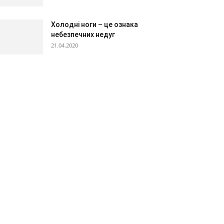
Холодні ноги – це ознака
небезпечних недуг
21.04.2020