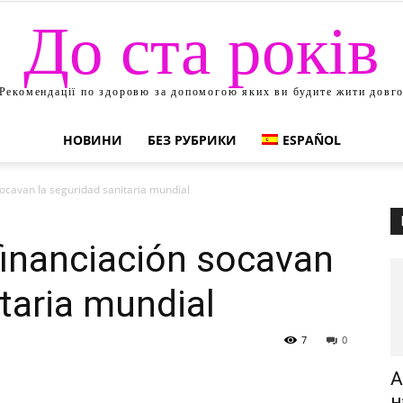
До ста років
Рекомендації по здоровю за допомогою яких ви будите жити довг
НОВИНИ
БЕЗ РУБРИКИ
ESPAÑOL
socavan la seguridad sanitaria mundial
financiación socavan
itaria mundial
7
0
А
н