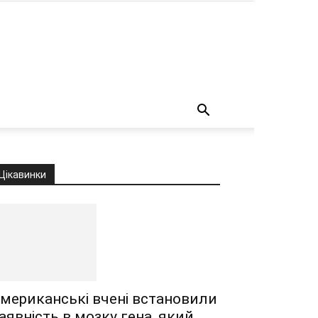
о
Цікавинки
мериканські вчені встановили
аявність в мозку гена, який