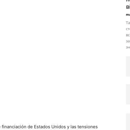
в
ma
Та
ст
вс
за
зн
 financiación de Estados Unidos y las tensiones