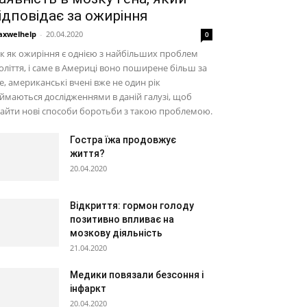
ідповідає за ожиріння
xwelhelp
-
20.04.2020
0
к як ожиріння є однією з найбільших проблем
оліття, і саме в Америці воно поширене більш за
е, американські вчені вже не один рік
ймаються дослідженнями в даній галузі, щоб
айти нові способи боротьби з такою проблемою.
Гостра їжа продовжує
життя?
20.04.2020
Відкриття: гормон голоду
позитивно впливає на
мозкову діяльність
21.04.2020
Медики повязали безсоння і
інфаркт
20.04.2020