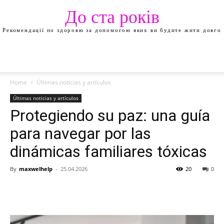
До ста років
Рекомендації по здоровю за допомогою яких ви будите жити довго
Home
Últimas noticias y artículos
Últimas noticias y artículos
Protegiendo su paz: una guía
para navegar por las
dinámicas familiares tóxicas
By
maxwelhelp
-
25.04.2026
20
0