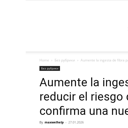
Home
Без рубрики
Aumente la ingesta de fibra pa
Без рубрики
Aumente la inges
reducir el riesgo
confirma una nue
By
maxwelhelp
-
27.01.2026