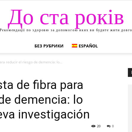
До ста років
Рекомендації по здоровю за допомогою яких ви будите жити довг
БЕЗ РУБРИКИ
ESPAÑOL
ra reducir el riesgo de demencia: lo...
ta de fibra para
 de demencia: lo
va investigación
20
0