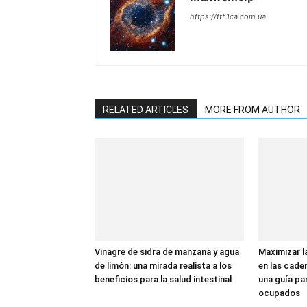
https://ttt.1ca.com.ua
RELATED ARTICLES
MORE FROM AUTHOR
Vinagre de sidra de manzana y agua
Maximizar l
de limón: una mirada realista a los
en las cade
beneficios para la salud intestinal
una guía par
ocupados