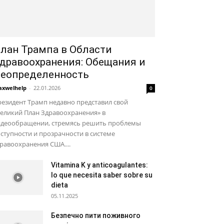
лан Трампа в Области
дравоохранения: Обещания и
еопределенность
xwelhelp
-
22.01.2026
0
езидент Трамп недавно представил свой
Великий План Здравоохранения» в
идеообращении, стремясь решить проблемы
ступности и прозрачности в системе
равоохранения США....
Vitamina K y anticoagulantes:
lo que necesita saber sobre su
dieta
05.11.2025
Безпечно пити поживного