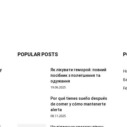
POPULAR POSTS
P
y
Як лікувати геморой: повний
Н
посібник з полегшення та
Б
одужання
19.06.2025
F
Por qué tienes sueño después
de comer y cómo mantenerte
alerta
08.11.2025
s