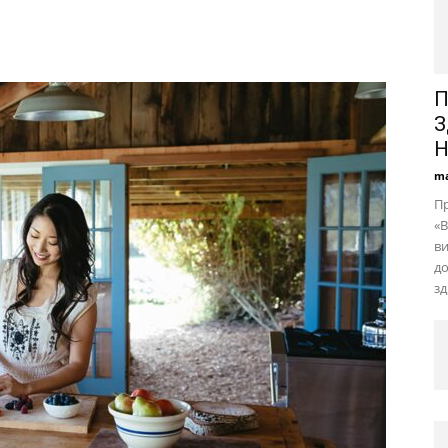
П
З
Н
ma
Пр
«
в
до
зд