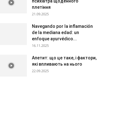
психіатра щоденного
плетіння
21.09.2025
Navegando por la inflamación
de la mediana edad: un
enfoque ayurvédico...
16.11.2025
Апетит: що це таке, і фактори,
які впливають на нього
22.09.2025