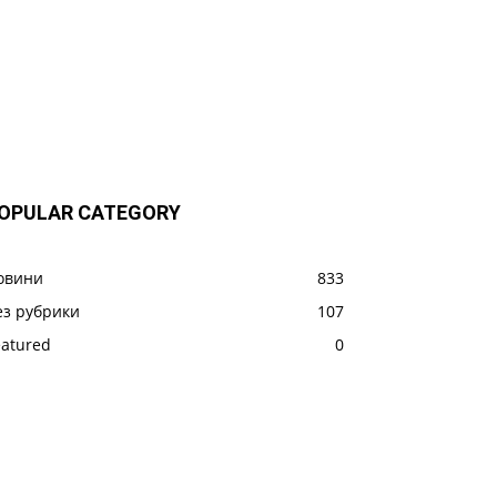
OPULAR CATEGORY
овини
833
ез рубрики
107
eatured
0